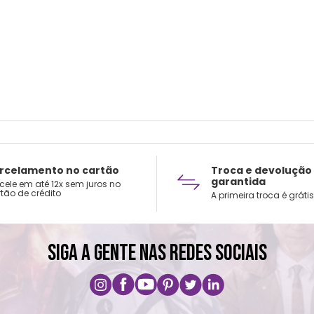
Cuid
Lavar
Não u
Secar
Secag
Não p
rcelamento no cartão
Troca e devolução
garantida
cele em até 12x sem juros no
tão de crédito
A primeira troca é grátis
SIGA A GENTE NAS REDES SOCIAIS