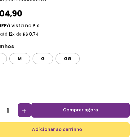
104
,
90
OFF
à vista no Pix
12
R$
8
,
74
nhos
M
G
GG
＋
comprar agora
adicionar ao carrinho