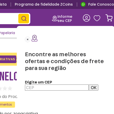
ista
Programa de fidelidade ZCoins
Fale Conosco
Informe
seu CEP
Papelaria
Casa e Decor
Outlet
Clique e Confira
Lançamentos
Encontre as melhores
Adicione o cupom no carrinho e
RIATIVA5
Copiar
ofertas e condições de frete
ganhe desconto na 1a compra.
para sua região
INELO SANTOS
Digite um CEP
OK
:
10073923
amentos
do por:
zonacriativa