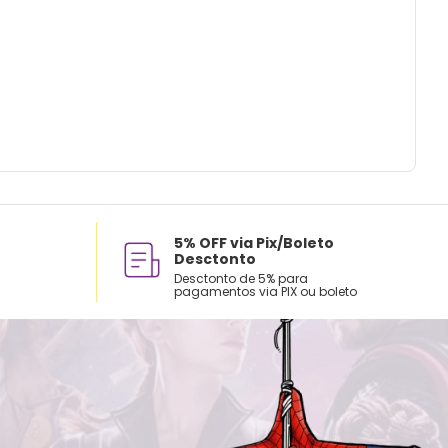
ados e recomendações de uso:
 a mão com água fria.
sar alvejante.
 na horizontal.
em natural.
assar e limpar a seco.
5% OFF via Pix/Boleto
Desctonto
Desctonto de 5% para
pagamentos via PIX ou boleto