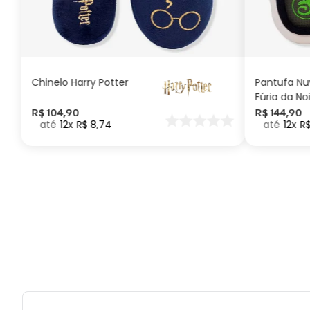
G
GG
M
P
ADICIONAR AO
CARRINHO
Chinelo Harry Potter
Pantufa N
Fúria da No
Como Trei
R$
104
,
90
R$
144
,
90
12
R$
8
,
74
12
R
seu Dragã