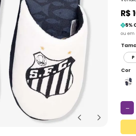
R$
5
% 
Tama
P
Cor
－