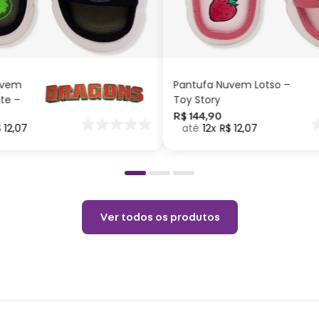
G
M
P
G
M
P
Taman
Taman
Taman
ADICIONAR AO
ADICIONAR AO
CARRINHO
CARRINHO
Taman
Taman
Taman
uvem
Pantufa Nuvem Lotso –
Tama
ite –
Toy Story
nar
R$
144
,
90
$
12
,
07
12
R$
12
,
07
o
Adult
Taman
Taman
Taman
Ver todos os produtos
Tama
Peso: