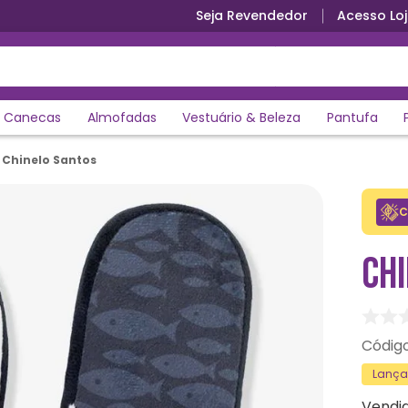
Seja Revendedor
Acesso Loj
Canecas
Almofadas
Vestuário & Beleza
Pantufa
Chinelo Santos
C
CH
Lanç
Vendi