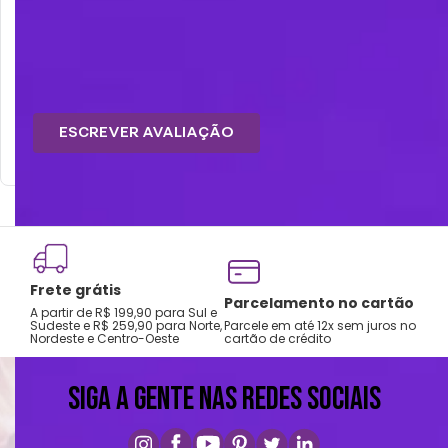
Avaliações
Cuidados e recomendações de uso:
Tem esse produto? Seja o primeiro a avaliá-lo!
Lavar a mão com água fria.
Não usar alvejante.
ESCREVER AVALIAÇÃO
Secar na horizontal.
Secagem natural.
Não passar e limpar a seco.
Frete grátis
Tro
Parcelamento no cartão
A partir de R$ 199,90 para Sul e
gar
Sudeste e R$ 259,90 para Norte,
Parcele em até 12x sem juros no
Nordeste e Centro-Oeste
cartão de crédito
A pri
SIGA A GENTE NAS REDES SOCIAIS