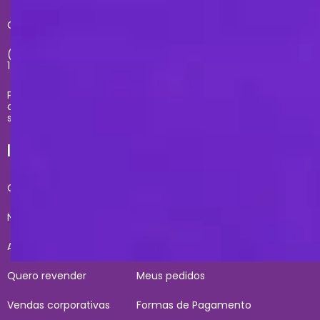
Central de atendimento exclusivo do site:
(11) 2681-4020 - Segunda à sexta das 09h até às
17h
Problemas com sua compra no site, entre em
contato com
sacecommerce@zonacriativa.com.br
INSTITUCIONAL E AJUDA
Conheça a gente
Condições de Uso
Nossas lojas
Fale Conosco
Acesso lojista
Entregas
Quero revender
Meus pedidos
Vendas corporativas
Formas de Pagamento