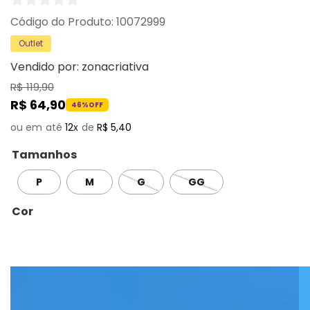
:
10072999
Outlet
Vendido por:
zonacriativa
R$
119
,
90
R$
64
,
90
46%
OFF
12
R$
5
,
40
Tamanhos
P
M
G
GG
Cor