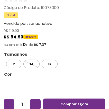
:
10073000
Outlet
Vendido por:
zonacriativa
R$
119
,
90
R$
84
,
90
29%
OFF
12
R$
7
,
07
Tamanhos
P
M
G
Cor
－
＋
comprar agora