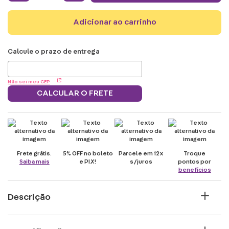
adicionar ao carrinho
Não sei meu CEP
CALCULAR O FRETE
Frete grátis.
5% OFF no boleto
Parcele em 12x
Troque
Saiba mais
e PIX!
s/juros
pontos por
benefícios
Descrição
Você quer presentear a sua Mãe e mostrar