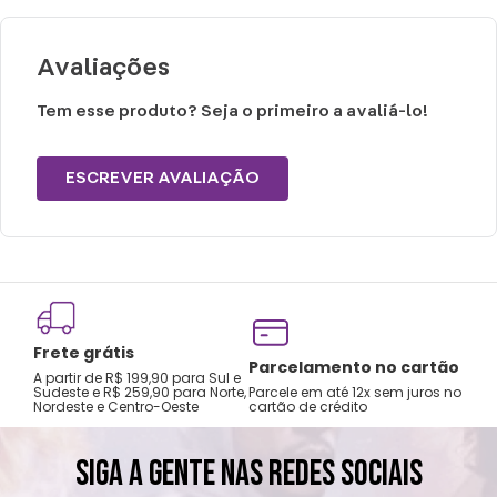
Peso: 0,150g
Avaliações
Cuidados e recomendações de uso:
Tem esse produto? Seja o primeiro a avaliá-lo!
Lavar a mão com água fria.
Não usar alvejante.
ESCREVER AVALIAÇÃO
Secar na horizontal.
Secagem natural.
Não passar e limpar a seco.
Frete grátis
Tro
Parcelamento no cartão
A partir de R$ 199,90 para Sul e
gar
Sudeste e R$ 259,90 para Norte,
Parcele em até 12x sem juros no
Nordeste e Centro-Oeste
cartão de crédito
A pri
SIGA A GENTE NAS REDES SOCIAIS