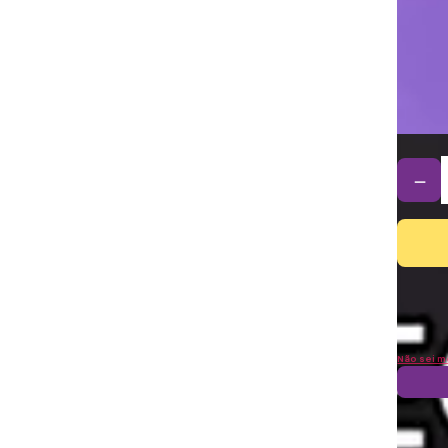
－
Não sei m