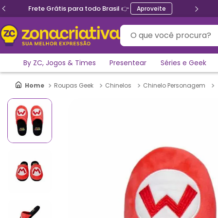
Ganhe 5% de desconto no PIX
O que você procura?
By ZC, Jogos & Times
Presentear
Séries e Geek
Roupas Geek
Chinelos
Chinelo Personagem