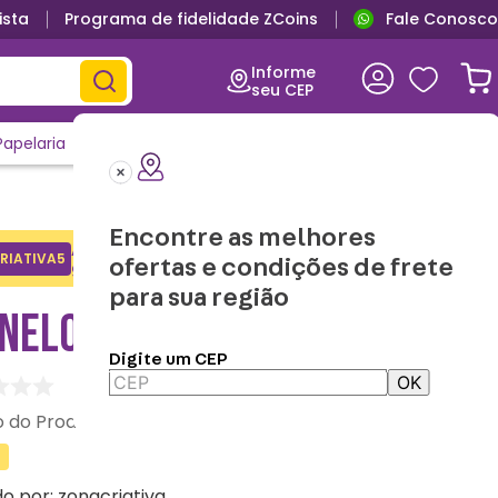
ista
Programa de fidelidade ZCoins
Fale Conosco
Informe
seu CEP
Papelaria
Casa e Decor
Outlet
Clique e Confira
Lançamentos
Encontre as melhores
Adicione o cupom no carrinho e
RIATIVA5
Copiar
ofertas e condições de frete
ganhe desconto na 1a compra.
para sua região
INELO MARIO LOGO
Digite um CEP
OK
:
10071885
do por:
zonacriativa