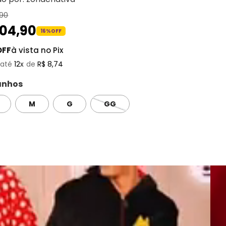
90
104
,
90
16%
OFF
OFF
à vista no Pix
12
R$
8
,
74
nhos
M
G
GG