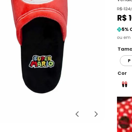
R$
124
,
R$
5
% 
Tama
P
Cor