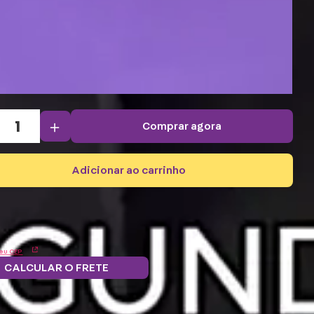
＋
comprar agora
adicionar ao carrinho
eu CEP
CALCULAR O FRETE