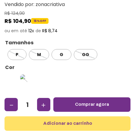
Vendido por:
zonacriativa
R$
124
,
90
R$
104
,
90
16%
OFF
12
R$
8
,
74
Tamanhos
P
M
G
GG
Cor
－
＋
comprar agora
adicionar ao carrinho