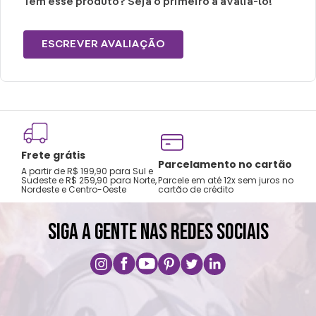
Tem esse produto? Seja o primeiro a avaliá-lo!
ESCREVER AVALIAÇÃO
Frete grátis
Tro
Parcelamento no cartão
A partir de R$ 199,90 para Sul e
gar
Sudeste e R$ 259,90 para Norte,
Parcele em até 12x sem juros no
Nordeste e Centro-Oeste
cartão de crédito
A pri
SIGA A GENTE NAS REDES SOCIAIS