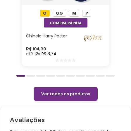
P: 24 X 10 X 10
M: 26 X 10 X 10
G
GG
M
P
G: 28 X 10 X 10
GG: 30 X 10 X 10
Chinelo Harry Potter
R$
104
,
90
12
R$
8
,
74
Ver todos os produtos
Avaliações