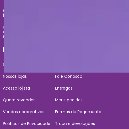
(11) 2681-4020 - Segunda à sexta das 09h até às
17h
Problemas com sua compra no site, entre em
contato com
sacecommerce@zonacriativa.com.br
INSTITUCIONAL E AJUDA
Conheça a gente
Condições de Uso
Nossas lojas
Fale Conosco
Acesso lojista
Entregas
Quero revender
Meus pedidos
Vendas corporativas
Formas de Pagamento
Políticas de Privacidade
Troca e devoluções