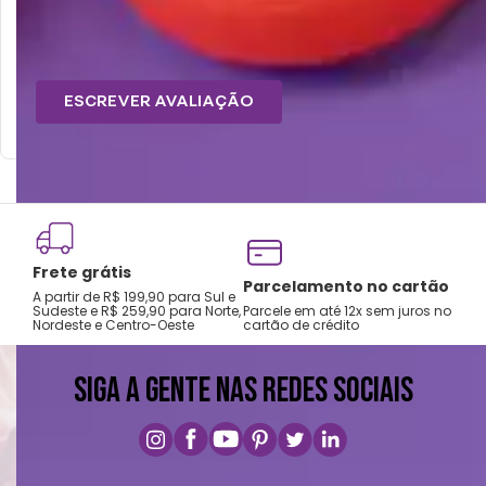
Não usar alvejante.
Secar na horizontal.
Tem esse produto? Seja o primeiro a avaliá-lo!
Secagem natural.
Não passar e limpar a seco.
ESCREVER AVALIAÇÃO
Frete grátis
Tro
Parcelamento no cartão
A partir de R$ 199,90 para Sul e
gar
Sudeste e R$ 259,90 para Norte,
Parcele em até 12x sem juros no
Nordeste e Centro-Oeste
cartão de crédito
A pri
SIGA A GENTE NAS REDES SOCIAIS