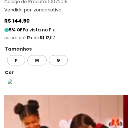
:
10072018
Vendido por:
zonacriativa
R$
144
,
90
5
% OFF
à vista no Pix
12
R$
12
,
07
Tamanhos
P
M
G
Cor