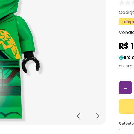
Lanç
Vendi
R$
5
% 
－