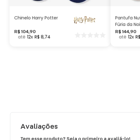
Chinelo Harry Potter
Pantufa N
Fúria da No
Como Trei
R$
104
,
90
R$
144
,
90
12
R$
8
,
74
12
R
seu Dragã
Avaliações
Tem esse produto? Seja o primeiro a avaliá-lo!