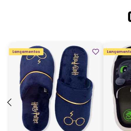
Lançamentos
Lançament
G
GG
M
P
ADICIONAR AO
CARRINHO