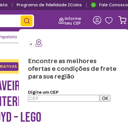
ista
Programa de fidelidade ZCoins
Fale Conosco
Informe
seu CEP
Papelaria
Casa e Decor
Outlet
Clique e Confira
Lançamentos
Encontre as melhores
Adicione o cupom no carrinho e
RIATIVA5
Copiar
ofertas e condições de frete
ganhe desconto na 1a compra.
para sua região
AVEIRO LEGO COM
Digite um CEP
NTERNA NINJAGO LEGACY
OK
YD – LEGO