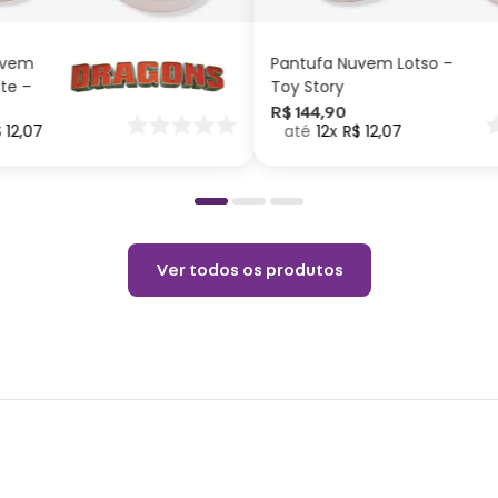
altur
tradic
uvem
Pantufa Nuvem Lotso –
ite –
Toy Story
Espec
nar
R$
144
,
90
$
12
,
07
12
R$
12
,
07
o
Altur
metal
Ninja
Cuid
Ver todos os produtos
Não 
anos 
Choqu
Evita
Limpa
Não u