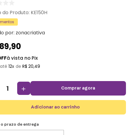
:
KE150H
amentos
do por:
zonacriativa
189
,
90
OFF
à vista no Pix
12
R$
20
,
49
＋
comprar agora
adicionar ao carrinho