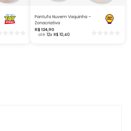
a, sendo maior que uma minifigura LEGO
ional.
Pantufa Nuvem Vaquinha –
Zonacriativa
ificações:
R$
124
,
90
12
R$
10
,
40
a aproximada: 8–9cm | Material: Plástico e
 | Personagem: Lloyd | Marca: LEGO | Linha:
go
ados e recomendações de uso:
recomendado para crianças menores de 3
por conter partes pequenas.
es ou quedas podem danificar o produto.
r contato prolongado com água.
r com pano seco ou levemente úmido.
tilizar produtos químicos ou abrasivos.