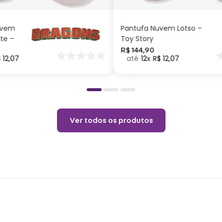
corre
duran
uvem
Pantufa Nuvem Lotso –
ite –
Toy Story
Espec
nar
R$
144
,
90
$
12
,
07
12
R$
12
,
07
o
Altur
Perso
Cuid
Não 
Ver todos os produtos
anos 
Choqu
Evita
Limpa
Não u