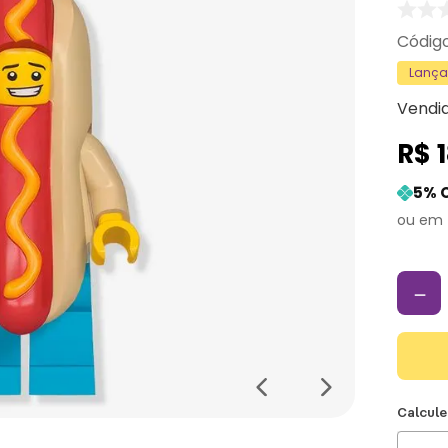
Lanç
Vendi
R$
5
% 
－