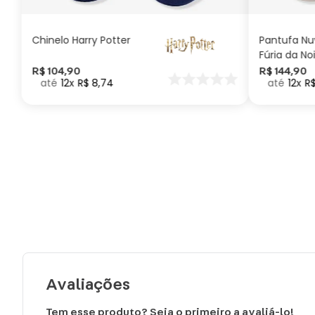
Chinelo Harry Potter
Pantufa N
Fúria da No
Como Trei
R$
104
,
90
R$
144
,
90
12
R$
8
,
74
12
R
seu Dragã
Avaliações
Tem esse produto? Seja o primeiro a avaliá-lo!