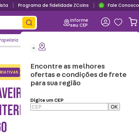
ista
Programa de fidelidade ZCoins
Fale Conosco
Informe
seu CEP
Papelaria
Casa e Decor
Outlet
Clique e Confira
Lançamentos
Encontre as melhores
Adicione o cupom no carrinho e
RIATIVA5
Copiar
ofertas e condições de frete
ganhe desconto na 1a compra.
para sua região
AVEIRO LEGO COM
Digite um CEP
NTERNA HOT DOG GUY -
OK
GO