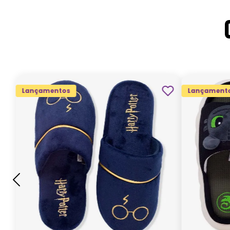
Lançamentos
Lançament
G
GG
M
P
ADICIONAR AO
CARRINHO