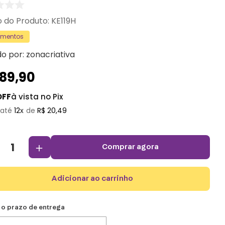
:
KE119H
amentos
do por:
zonacriativa
189
,
90
OFF
à vista no Pix
12
R$
20
,
49
＋
comprar agora
adicionar ao carrinho