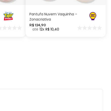
nte metálica, garantindo maior durabilidade
te o uso.
Pantufa Nuvem Vaquinha –
Zonacriativa
ificações:
R$
124
,
90
12
R$
10
,
40
a aproximada: 9cm | Material: Plástico e metal |
nagem: Hot Dog Guy | Marca: LEGO
ados e recomendações de uso:
recomendado para crianças menores de 3
por conter partes pequenas.
es ou quedas podem danificar o produto.
r contato prolongado com água.
r com pano seco ou levemente úmido.
tilizar produtos químicos ou abrasivos.