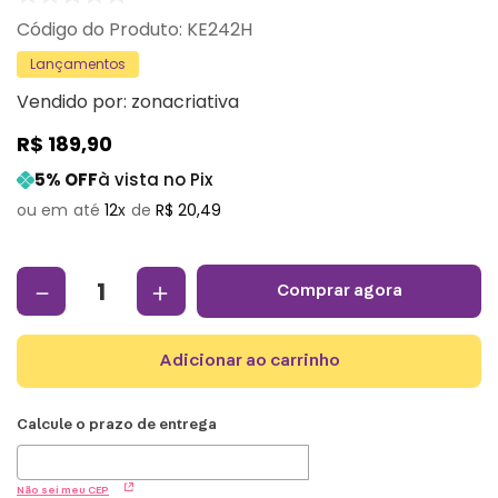
:
KE242H
Lançamentos
Vendido por:
zonacriativa
R$
189
,
90
5
% OFF
à vista no Pix
12
R$
20
,
49
－
＋
comprar agora
adicionar ao carrinho
Não sei meu CEP