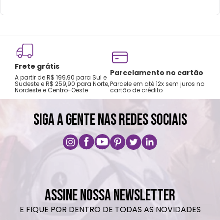
Limpar com pano seco ou levemente
úmido.
Não utilizar produtos químicos ou
abrasivos.
Frete grátis
Tro
Parcelamento no cartão
A partir de R$ 199,90 para Sul e
gar
Sudeste e R$ 259,90 para Norte,
Parcele em até 12x sem juros no
Nordeste e Centro-Oeste
cartão de crédito
A pri
SIGA A GENTE NAS REDES SOCIAIS
ASSINE NOSSA NEWSLETTER
E FIQUE POR DENTRO DE TODAS AS NOVIDADES