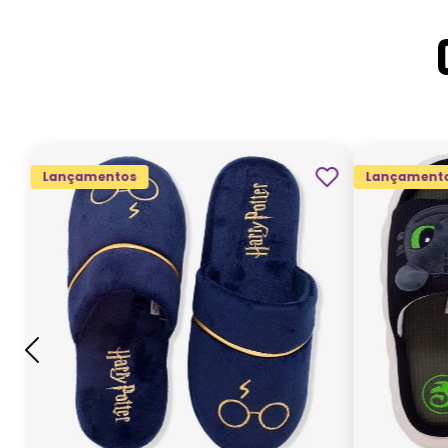
Lançamentos
Lançament
G
GG
M
P
ADICIONAR AO
CARRINHO