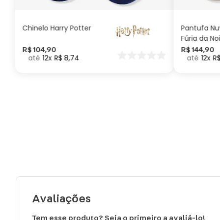
Chinelo Harry Potter
Pantufa N
Fúria da No
Como Trei
R$
104
,
90
R$
144
,
90
12
R$
8
,
74
12
R
seu Dragã
Avaliações
Tem esse produto? Seja o primeiro a avaliá-lo!