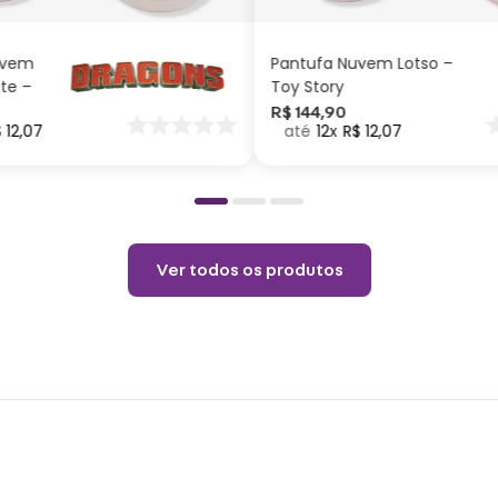
cerca
minif
uvem
Pantufa Nuvem Lotso –
ite –
Toy Story
Espec
nar
R$
144
,
90
$
12
,
07
12
R$
12
,
07
o
Altur
metal
Cuid
Não 
Ver todos os produtos
anos 
Choqu
Evita
Limpa
Não u