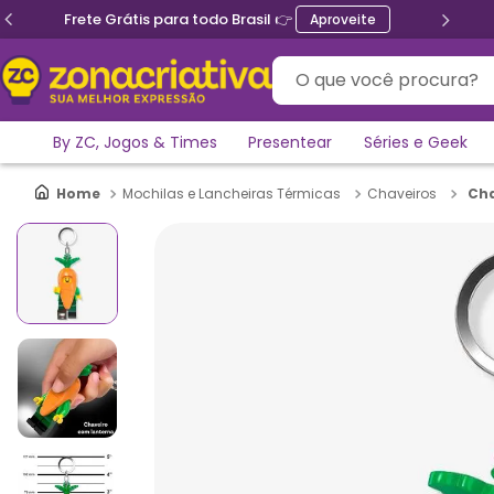
Frete Grátis para todo Brasil 👉
Aproveite
O que você procura?
By ZC, Jogos & Times
Presentear
Séries e Geek
Cha
Mochilas e Lancheiras Térmicas
Chaveiros