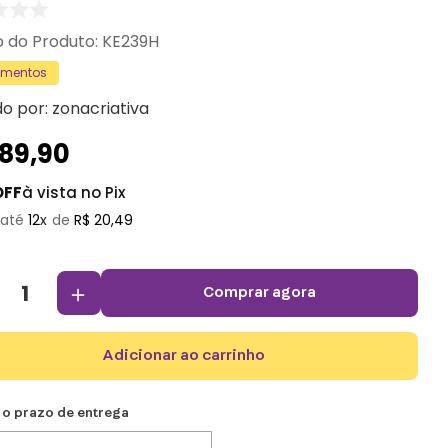
:
KE239H
amentos
do por:
zonacriativa
189
,
90
OFF
à vista no Pix
12
R$
20
,
49
＋
comprar agora
adicionar ao carrinho