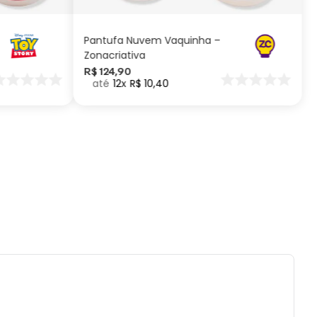
 de 9 cm de altura, sendo maior que uma
igura LEGO tradicional.
Pantufa Nuvem Vaquinha –
Zonacriativa
ificações:
R$
124
,
90
12
R$
10
,
40
a aproximada: 9cm | Material: Plástico ABS e
 | Personagem: Carrot Mascot | Marca: LEGO
ados e recomendações de uso:
recomendado para crianças menores de 3
por conter partes pequenas.
es ou quedas podem danificar o produto.
r contato prolongado com água.
r com pano seco ou levemente úmido.
tilizar produtos químicos ou abrasivos.