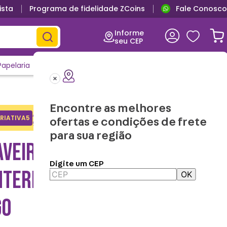
ista
Programa de fidelidade ZCoins
Fale Conosco
Informe
seu CEP
Papelaria
Casa e Decor
Outlet
Clique e Confira
Lançamentos
Encontre as melhores
Adicione o cupom no carrinho e
RIATIVA5
Copiar
ofertas e condições de frete
ganhe desconto na 1a compra.
para sua região
AVEIRO LEGO COM
Digite um CEP
NTERNA CARROT MASCOT –
OK
GO