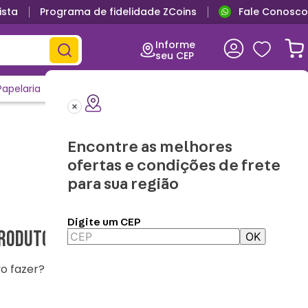
ista
Programa de fidelidade ZCoins
Fale Conosco
Informe
seu CEP
Papelaria
Casa e Decor
Outlet
Clique e Confira
Lançamentos
Encontre as melhores
ofertas e condições de frete
para sua região
Digite um CEP
roduto encontrado
OK
o fazer?