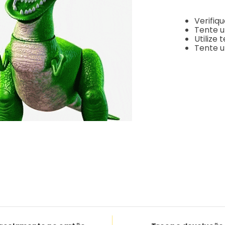
Verifiq
Tente u
Utilize
Tente u