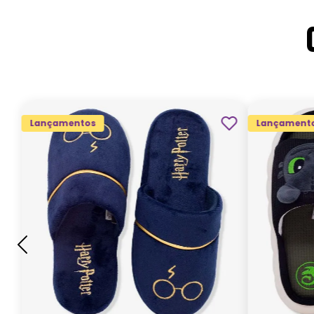
Lançamentos
Lançament
G
GG
M
P
ADICIONAR AO
CARRINHO