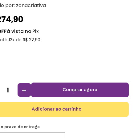
do por:
zonacriativa
274
,
90
OFF
à vista no Pix
12
R$
22
,
90
＋
comprar agora
adicionar ao carrinho