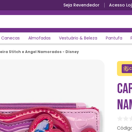
Seja Revendedor
Acesso Loj
Canecas
Almofadas
Vestuário & Beleza
Pantufa
eira Stitch e Angel Namorados - Disney
C
CAR
NA