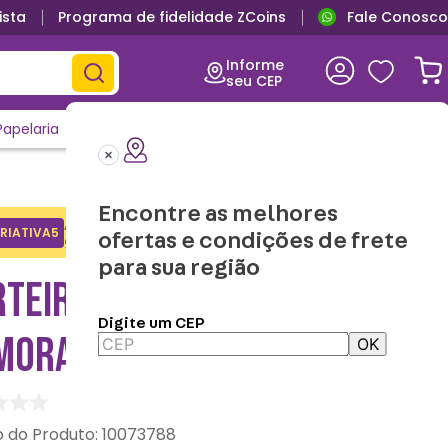
ista
Programa de fidelidade ZCoins
Fale Conosco
Informe
seu CEP
Papelaria
Casa e Decor
Outlet
Clique e Confira
Lançamentos
Encontre as melhores
Adicione o cupom no carrinho e
RIATIVA5
Copiar
ofertas e condições de frete
ganhe desconto na 1a compra.
para sua região
TEIRA STITCH E ANGEL
Digite um CEP
MORADOS - DISNEY
OK
:
10073788