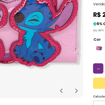
Vendi
R$
5
% 
Cor
－