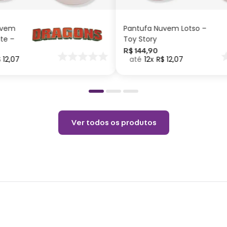
Cuida
Não m
uvem
Pantufa Nuvem Lotso –
Usar 
ite –
Toy Story
outro
nar
R$
144
,
90
$
12
,
07
12
R$
12
,
07
o
no la
Não u
Ver todos os produtos