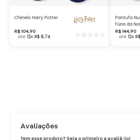
Chinelo Harry Potter
Pantufa N
Fúria da No
Como Trei
R$
104
,
90
R$
144
,
90
12
R$
8
,
74
12
R
seu Dragã
Avaliações
Tem esse produto? Seja o primeiro a avaliá-lo!