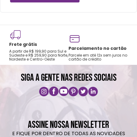
secadora.
Temperatura máxima de lavagem 40°.
Não limpar a seco.
no
Frete grátis
Tro
Parcelamento no cartão
A partir de R$ 199,90 para Sul e
gar
Sudeste e R$ 259,90 para Norte,
Parcele em até 12x sem juros no
Nordeste e Centro-Oeste
cartão de crédito
A pri
SIGA A GENTE NAS REDES SOCIAIS
ASSINE NOSSA NEWSLETTER
E FIQUE POR DENTRO DE TODAS AS NOVIDADES