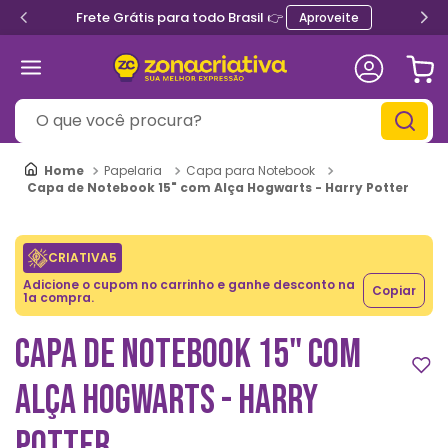
Frete Grátis para todo Brasil 👉
Aproveite
O que você procura?
Papelaria
Capa para Notebook
Capa de Notebook 15" com Alça Hogwarts - Harry Potter
CRIATIVA5
Adicione o cupom no carrinho e ganhe desconto na
Copiar
1a compra.
CAPA DE NOTEBOOK 15" COM
ALÇA HOGWARTS - HARRY
POTTER