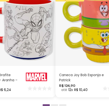
ADICIONAR AO
ADICIONAR AO
CARRINHO
CARRINHO
rafite
Caneca Joy Bob Esponja e
 Aranha –
Patrick
R$
124
,
90
R$
6
,
24
12
R$
10
,
40