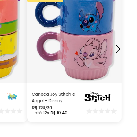
ADICIONAR AO
CARRINHO
Caneca Joy Stitch e
Angel - Disney
R$
124
,
90
12
R$
10
,
40