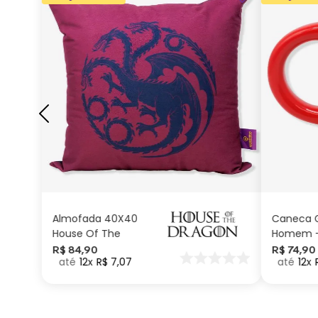
ADICIONAR AO
CARRINHO
Almofada 40X40
Caneca G
House Of The
Homem –
Dragon
Marvel
R$
84
,
90
R$
74
,
90
12
R$
7
,
07
12