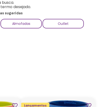
a busca.
o termo desejado.
ias sugeridas
Almofadas
Outlet
Lançamentos