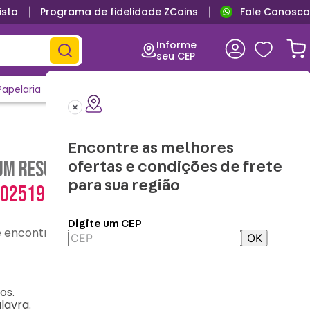
ista
Programa de fidelidade ZCoins
Fale Conosco
Informe
seu CEP
Papelaria
Casa e Decor
Outlet
Clique e Confira
Lançamentos
Encontre as melhores
m resultado para "
caneca-tom-
ofertas e condições de frete
para sua região
0025193
"
Digite um CEP
contre o que precisa
OK
os.
lavra.