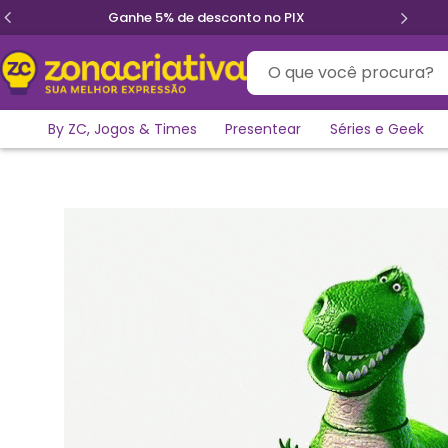
Parcele em até 12x sem juros
O que você procura?
By ZC, Jogos & Times
Presentear
Séries e Geek