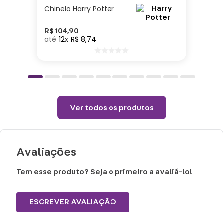
Cuidados e recomendações de uso:
Chinelo Harry Potter
Lavar com água, esponja macia e
detergente neutro.
R$
104
,
90
12
R$
8
,
74
Não vai ao micro-ondas, nem a lava-
louças.
Não utilizar químicos e abrasivos.
Choques ou quedas podem trincar ou
quebrar o produto, pois trata-se de um
Ver todos os produtos
produto de cerâmica.
Avaliações
Tem esse produto? Seja o primeiro a avaliá-lo!
ESCREVER AVALIAÇÃO