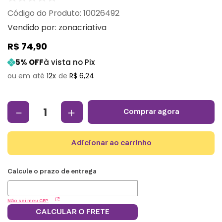
:
10026492
Vendido por:
zonacriativa
R$
74
,
90
5
% OFF
à vista no Pix
12
R$
6
,
24
－
＋
comprar agora
adicionar ao carrinho
Não sei meu CEP
CALCULAR O FRETE