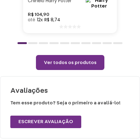
Chinelo Harry Potter
Lavar com água, esponja macia e
detergente neutro.
R$
104
,
90
12
R$
8
,
74
Não vai ao micro-ondas, nem a lava-
louças.
Não utilizar químicos e abrasivos.
Choques ou quedas podem trincar ou
quebrar o produto, pois trata-se de um
Ver todos os produtos
produto de cerâmica.
Avaliações
Tem esse produto? Seja o primeiro a avaliá-lo!
ESCREVER AVALIAÇÃO