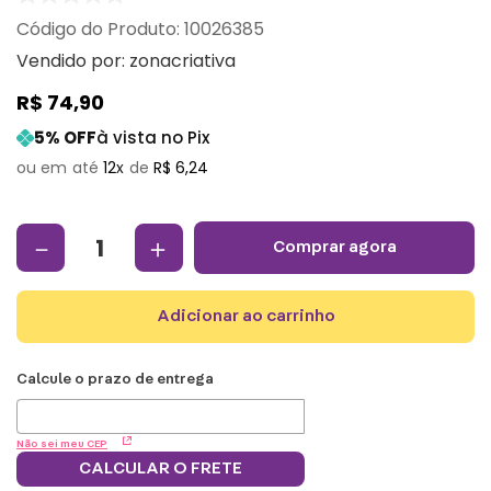
:
10026385
Vendido por:
zonacriativa
R$
74
,
90
5
% OFF
à vista no Pix
12
R$
6
,
24
－
＋
comprar agora
adicionar ao carrinho
Não sei meu CEP
CALCULAR O FRETE