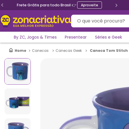
Frete Grátis para todo Brasil 👉
Aproveite
O que você procura?
By ZC, Jogos & Times
Presentear
Séries e Geek
Caneca Tom Stitch 
Canecas
Canecas Geek