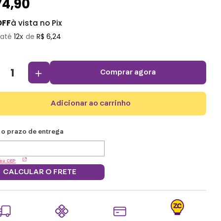
74
,
90
OFF
à vista no Pix
12
R$
6
,
24
＋
comprar agora
adicionar ao carrinho
eu CEP
CALCULAR O FRETE