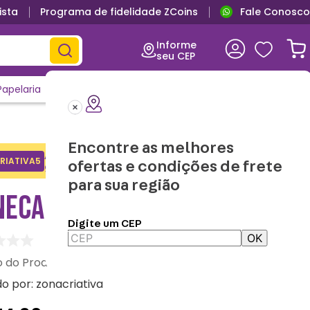
ista
Programa de fidelidade ZCoins
Fale Conosco
Informe
seu CEP
Papelaria
Casa e Decor
Outlet
Clique e Confira
Lançamentos
Encontre as melhores
Adicione o cupom no carrinho e
RIATIVA5
Copiar
ofertas e condições de frete
ganhe desconto na 1a compra.
para sua região
ECA TOM STITCH – DISNEY
Digite um CEP
OK
:
10025140
do por:
zonacriativa