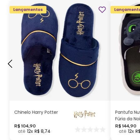
Lançamentos
Lançament
G
GG
M
P
ADICIONAR AO
CARRINHO
Chinelo Harry Potter
Pantufa N
Fúria da No
Como Trei
R$
104
,
90
R$
144
,
90
12
R$
8
,
74
12
R
seu Dragã