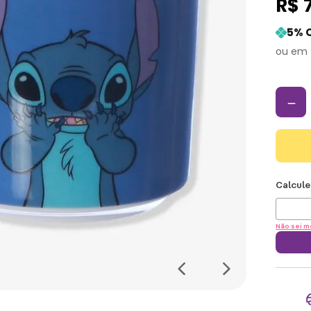
R$
5
% 
－
Não sei m