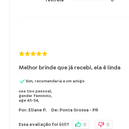
Melhor brinde que já recebi, ela é linda
Sim, recomendaria a um amigo
use
Uso pessoal
,
gender
Feminino
,
age
45-54
,
Por
:
Eliane P.
De
:
Ponta Grossa - PR
0
0
Essa avaliação foi útil?