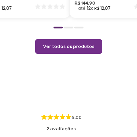
Não u
nar
R$
144
,
90
$
12
,
07
12
R$
12
,
07
o
Choqu
produ
Ver todos os produtos
5.00
2
avaliações