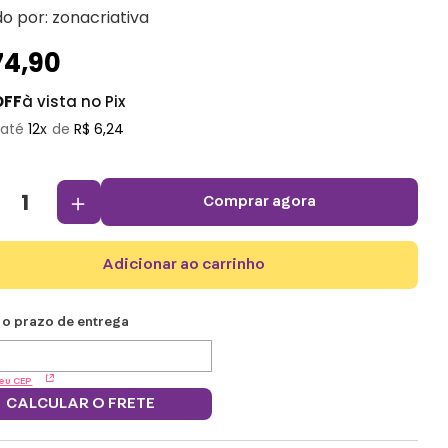
do por:
zonacriativa
74
,
90
OFF
à vista no Pix
12
R$
6
,
24
＋
comprar agora
adicionar ao carrinho
eu CEP
CALCULAR O FRETE