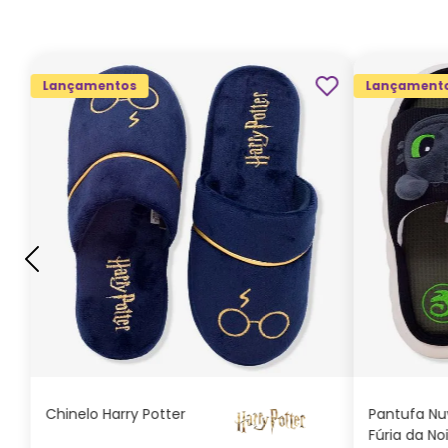
Lançamentos
Lançament
G
GG
M
P
ADICIONAR AO
CARRINHO
Chinelo Harry Potter
Pantufa N
Fúria da No