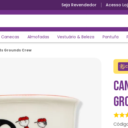
Seja Revendedor
Acesso Loj
Canecas
Almofadas
Vestuário & Beleza
Pantufa
s Grounds Crew
C
CA
GR