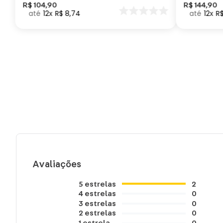
Como Trei
R$
104
,
90
R$
144
,
90
12
R$
8
,
74
12
R
seu Dragã
Avaliações
5
estrelas
2
4
estrelas
0
3
estrelas
0
2
estrelas
0
1
estrela
0