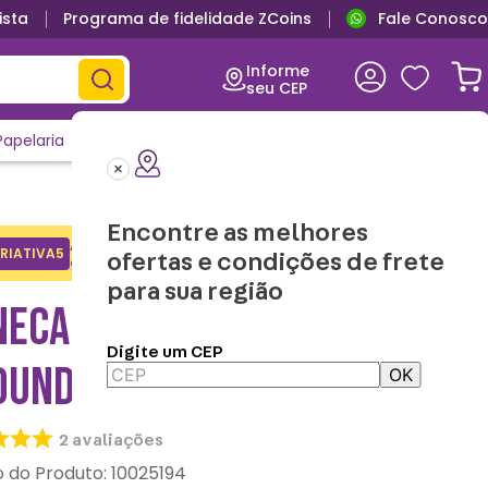
ista
Programa de fidelidade ZCoins
Fale Conosco
Informe
seu CEP
Papelaria
Casa e Decor
Outlet
Clique e Confira
Lançamentos
Encontre as melhores
Adicione o cupom no carrinho e
RIATIVA5
Copiar
ofertas e condições de frete
ganhe desconto na 1a compra.
para sua região
NECA TOM PEANUTS
Digite um CEP
OUNDS CREW
OK
2
avaliações
:
10025194