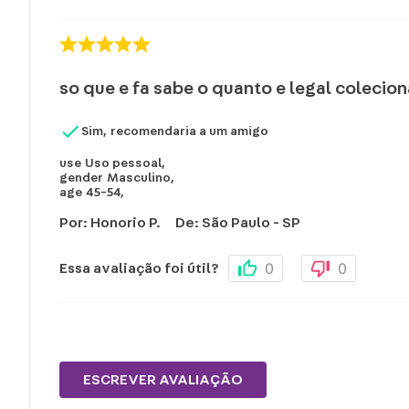
so que e fa sabe o quanto e legal coleci
Sim, recomendaria a um amigo
use
Uso pessoal
,
gender
Masculino
,
age
45-54
,
Por
:
Honorio P.
De
:
São Paulo - SP
0
0
Essa avaliação foi útil?
ESCREVER AVALIAÇÃO