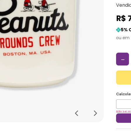
Vendi
R$
5
% 
－
Não sei m