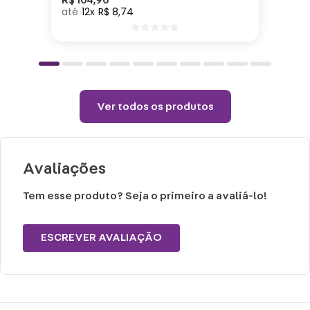
detergente neutro.
12
R$
8
,
74
Não vai ao micro-ondas, nem a lava-
louças.
Não utilizar químicos e abrasivos.
Choques ou quedas podem trincar ou
quebrar o produto, pois trata-se de um
Ver todos os produtos
produto de cerâmica.
Avaliações
Tem esse produto? Seja o primeiro a avaliá-lo!
ESCREVER AVALIAÇÃO