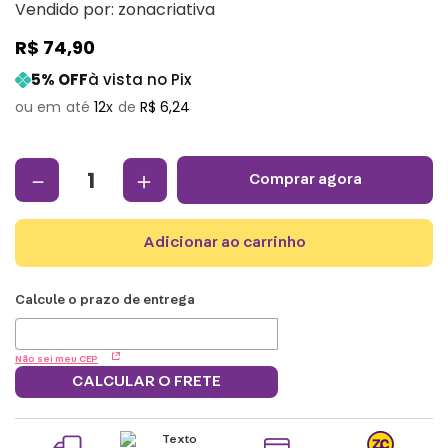
Vendido por:
zonacriativa
R$
74
,
90
5
% OFF
à vista no Pix
12
R$
6
,
24
－
＋
comprar agora
adicionar ao carrinho
Não sei meu CEP
CALCULAR O FRETE