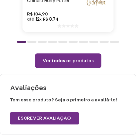
Chinelo Harry Potter
Lavar com água, esponja macia e
detergente neutro.
R$
104
,
90
12
R$
8
,
74
Não vai ao micro-ondas, nem à lava-
louças.
Não utilizar químicos e abrasivos.
Choques ou quedas podem trincar ou
quebrar o produto, pois trata-se de um
Ver todos os produtos
produto de cerâmica.
Avaliações
Tem esse produto? Seja o primeiro a avaliá-lo!
ESCREVER AVALIAÇÃO