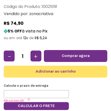
:
10025191
Vendido por:
zonacriativa
R$
74
,
90
5
% OFF
à vista no Pix
12
R$
6
,
24
－
＋
comprar agora
adicionar ao carrinho
Não sei meu CEP
CALCULAR O FRETE