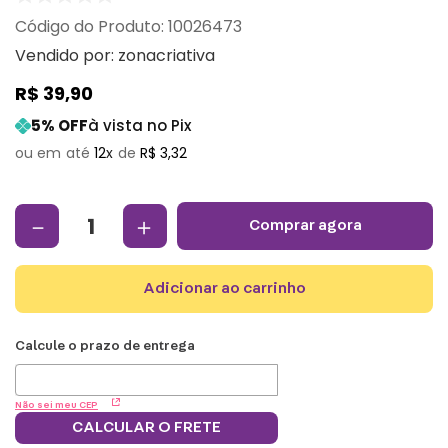
:
10026473
Vendido por:
zonacriativa
R$
39
,
90
5
% OFF
à vista no Pix
12
R$
3
,
32
－
＋
comprar agora
adicionar ao carrinho
Não sei meu CEP
CALCULAR O FRETE