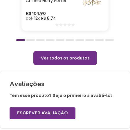
Chinelo Harry Potter
Cuidados e recomendações de uso:
R$
104
,
90
12
R$
8
,
74
Lavar com água, esponja macia e
detergente neutro.
Não vai ao micro-ondas, nem a lava-
louças.
Não utilizar químicos e abrasivos.
Ver todos os produtos
Choques ou quedas podem trincar ou
quebrar o produto, pois trata-se de um
produto de Porcelana.
Avaliações
Tem esse produto? Seja o primeiro a avaliá-lo!
ESCREVER AVALIAÇÃO