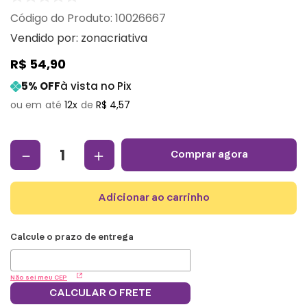
:
10026667
Vendido por:
zonacriativa
R$
54
,
90
5
% OFF
à vista no Pix
12
R$
4
,
57
－
＋
comprar agora
adicionar ao carrinho
Não sei meu CEP
CALCULAR O FRETE