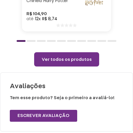
Chinelo Harry Potter
Cuidados e recomendações de uso:
R$
104
,
90
12
R$
8
,
74
Lavar com água, esponja macia e
detergente neutro.
Não vai ao micro-ondas, nem a lava-
louças.
Não utilizar químicos e abrasivos.
Ver todos os produtos
Choques ou quedas podem trincar ou
quebrar o produto, pois trata-se de um
produto de Porcelana.
Avaliações
Tem esse produto? Seja o primeiro a avaliá-lo!
ESCREVER AVALIAÇÃO