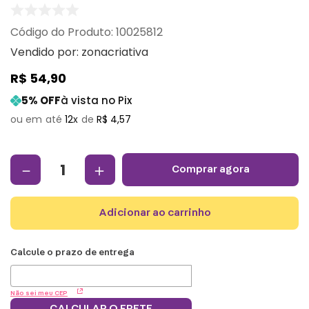
:
10025812
Vendido por:
zonacriativa
R$
54
,
90
5
% OFF
à vista no Pix
12
R$
4
,
57
－
＋
comprar agora
adicionar ao carrinho
Não sei meu CEP
CALCULAR O FRETE