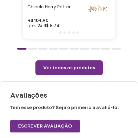
Chinelo Harry Potter
Cuidados e recomendações de uso:
R$
104
,
90
12
R$
8
,
74
Lavar com água, esponja macia e
detergente neutro.
Não vai ao micro-ondas, nem a lava-
louças.
Não utilizar químicos e abrasivos.
Ver todos os produtos
Choques ou quedas podem trincar ou
quebrar o produto, pois trata-se de um
produto de Porcelana
Avaliações
Tem esse produto? Seja o primeiro a avaliá-lo!
ESCREVER AVALIAÇÃO