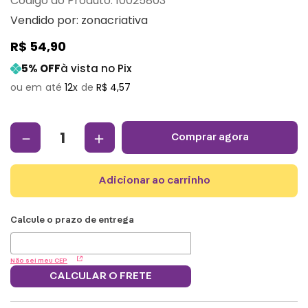
:
10025803
Vendido por:
zonacriativa
R$
54
,
90
5
% OFF
à vista no Pix
12
R$
4
,
57
－
＋
comprar agora
adicionar ao carrinho
Não sei meu CEP
CALCULAR O FRETE