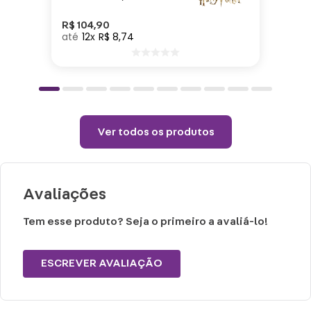
Cuidados e recomendações de uso:
R$
104
,
90
12
R$
8
,
74
Lavar com água, esponja macia e
detergente neutro.
Não vai ao micro-ondas, nem a lava-
louças.
Não utilizar químicos e abrasivos.
Ver todos os produtos
Choques ou quedas podem trincar ou
quebrar o produto, pois trata-se de um
produto de Porcelana
Avaliações
Tem esse produto? Seja o primeiro a avaliá-lo!
ESCREVER AVALIAÇÃO