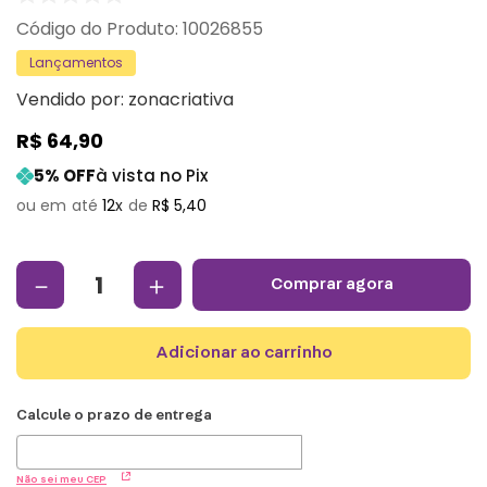
:
10026855
Lançamentos
Vendido por:
zonacriativa
R$
64
,
90
5
% OFF
à vista no Pix
12
R$
5
,
40
－
＋
comprar agora
adicionar ao carrinho
Não sei meu CEP