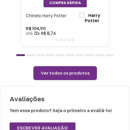
10cm | Peso: 355gr| Capacidade: 500ml|
Material: Cerâmica
Chinelo Harry Potter
Cuidados e recomendações de uso:
R$
104
,
90
12
R$
8
,
74
Lavar com água, esponja macia e
detergente neutro.
Não vai ao micro-ondas, nem a lava-
louças.
Não utilizar químicos e abrasivos.
Ver todos os produtos
Choques ou quedas podem trincar ou
quebrar o produto, pois trata-se de um
produto de cerâmica
Avaliações
Tem esse produto? Seja o primeiro a avaliá-lo!
ESCREVER AVALIAÇÃO