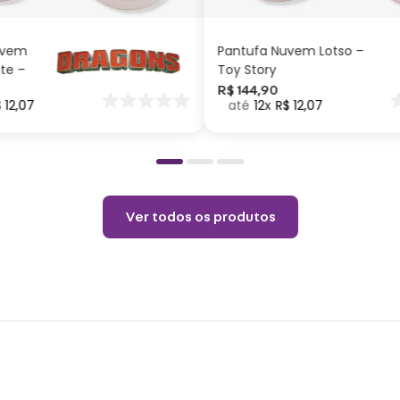
Cuid
uvem
Pantufa Nuvem Lotso –
Lavar
ite –
Toy Story
neutr
nar
R$
144
,
90
$
12
,
07
12
R$
12
,
07
o
Não v
Não u
Choqu
produ
Ver todos os produtos