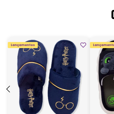
Lançamentos
Lançament
G
GG
M
P
ADICIONAR AO
CARRINHO