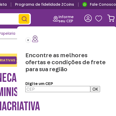
ista
Programa de fidelidade ZCoins
Fale Conosco
Informe
seu CEP
Papelaria
Casa e Decor
Outlet
Clique e Confira
Lançamentos
Encontre as melhores
Adicione o cupom no carrinho e
RIATIVA5
Copiar
ofertas e condições de frete
ganhe desconto na 1a compra.
para sua região
NECA OFFICE PROFISSÕES
Digite um CEP
MINISTRAÇÃO –
OK
NACRIATIVA