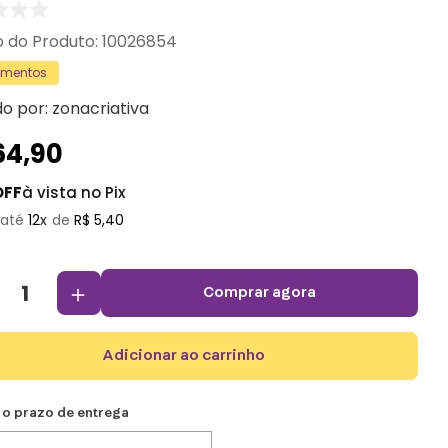
:
10026854
amentos
do por:
zonacriativa
64
,
90
OFF
à vista no Pix
12
R$
5
,
40
＋
comprar agora
adicionar ao carrinho