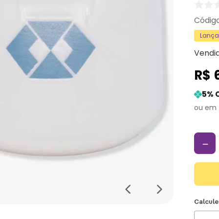
Lanç
Vendi
R$
5
% 
－