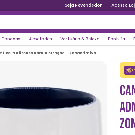
Seja Revendedor
Acesso Loj
Canecas
Almofadas
Vestuário & Beleza
Pantufa
ffice Profissões Administração – Zonacriativa
C
CA
AD
ZO