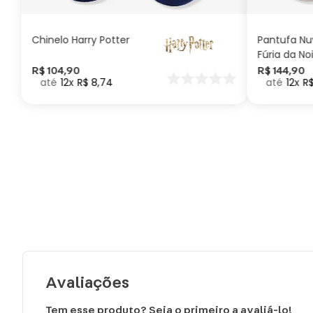
Chinelo Harry Potter
Pantufa N
Fúria da No
Como Trei
R$
104
,
90
R$
144
,
90
12
R$
8
,
74
12
R
seu Dragã
Avaliações
Tem esse produto? Seja o primeiro a avaliá-lo!