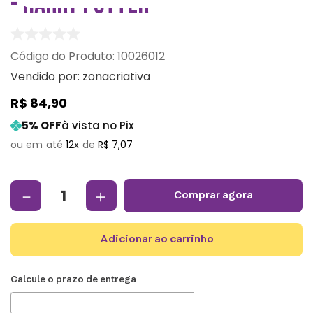
- HARRY POTTER
:
10026012
Vendido por:
zonacriativa
R$
84
,
90
5
% OFF
à vista no Pix
12
R$
7
,
07
－
＋
comprar agora
adicionar ao carrinho