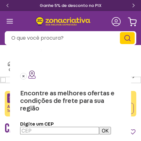
Ganhe 5% de desconto no PIX
O que você procura?
Informe seu
CEP
Canecas
Canecas Geek
Caneca Mosquetão Hogwarts - Harry Potter
Encontre as melhores ofertas e
CRIATIVA5
condições de frete para sua
Adicione o cupom no carrinho e ganhe desconto na
região
Copiar
1a compra.
CANECA MOSQUETÃO HOGWARTS
Digite um CEP
OK