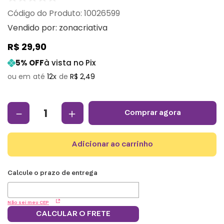
:
10026599
Vendido por:
zonacriativa
R$
29
,
90
5
% OFF
à vista no Pix
12
R$
2
,
49
－
＋
comprar agora
adicionar ao carrinho
Não sei meu CEP
CALCULAR O FRETE