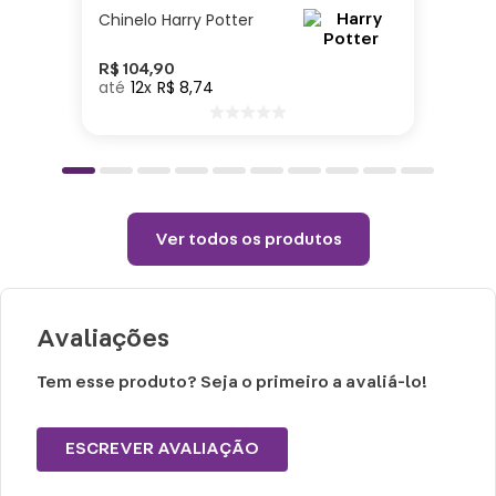
100ml
Chinelo Harry Potter
Cuidados e recomendações de uso:
R$
104
,
90
12
R$
8
,
74
Lavar com água, esponja macia e
detergente neutro.
Não vai ao micro-ondas, nem a lava-
louças.
Ver todos os produtos
Não utilizar químicos e abrasivos.
Choques ou quedas podem trincar ou
quebrar o produto, pois trata-se de um
Avaliações
produto de Cerâmica
Tem esse produto? Seja o primeiro a avaliá-lo!
ESCREVER AVALIAÇÃO