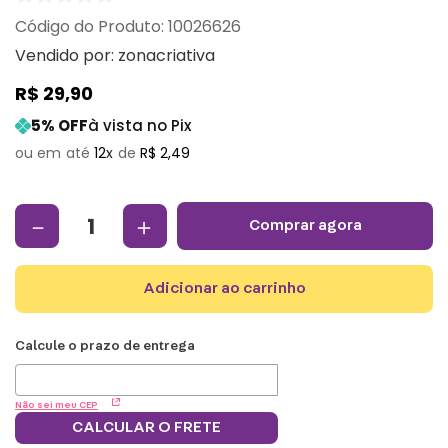
:
10026626
Vendido por:
zonacriativa
R$
29
,
90
5
% OFF
à vista no Pix
12
R$
2
,
49
－
＋
comprar agora
adicionar ao carrinho
Não sei meu CEP
CALCULAR O FRETE