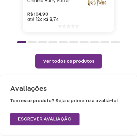
Chinelo Harry Potter
Cuidados e recomendações de uso:
R$
104
,
90
12
R$
8
,
74
Lavar com água, esponja macia e
detergente neutro.
Não vai ao micro-ondas, nem a lava-
louças.
Ver todos os produtos
Não utilizar químicos e abrasivos.
Choques ou quedas podem trincar ou
quebrar o produto, pois trata-se de um
Avaliações
produto de Cerâmica
Tem esse produto? Seja o primeiro a avaliá-lo!
ESCREVER AVALIAÇÃO