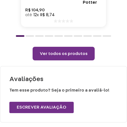
Cuidados e recomendações de uso:
R$
104
,
90
12
R$
8
,
74
Lavar com água, esponja macia e
detergente neutro.
Não vai ao micro-ondas, nem a lava-
louças.
Ver todos os produtos
Não utilizar químicos e abrasivos.
Choques ou quedas podem trincar ou
quebrar o produto, pois trata-se de um
Avaliações
produto de Cerâmica
Tem esse produto? Seja o primeiro a avaliá-lo!
ESCREVER AVALIAÇÃO