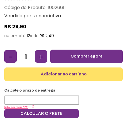
:
10026611
Vendido por:
zonacriativa
R$
29
,
90
12
R$
2
,
49
－
＋
comprar agora
adicionar ao carrinho
Não sei meu CEP
CALCULAR O FRETE