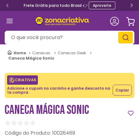
Frete Grátis para todo Brasil 👉
Aproveite
O que você procura?
Canecas
Canecas Geek
Caneca Mágica Sonic
CRIATIVA5
Adicione o cupom no carrinho e ganhe desconto na
Copiar
1a compra.
CANECA MÁGICA SONIC
:
10026469