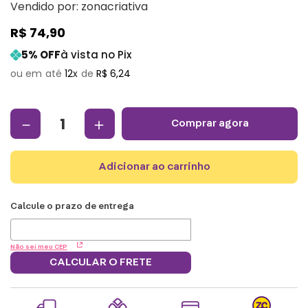
Vendido por:
zonacriativa
R$
74
,
90
5
% OFF
à vista no Pix
12
R$
6
,
24
－
＋
comprar agora
adicionar ao carrinho
Não sei meu CEP
CALCULAR O FRETE