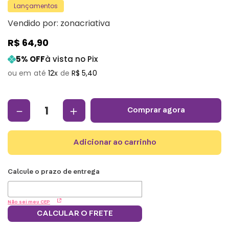
Lançamentos
Vendido por:
zonacriativa
R$
64
,
90
5
% OFF
à vista no Pix
12
R$
5
,
40
－
＋
comprar agora
adicionar ao carrinho
Não sei meu CEP
CALCULAR O FRETE