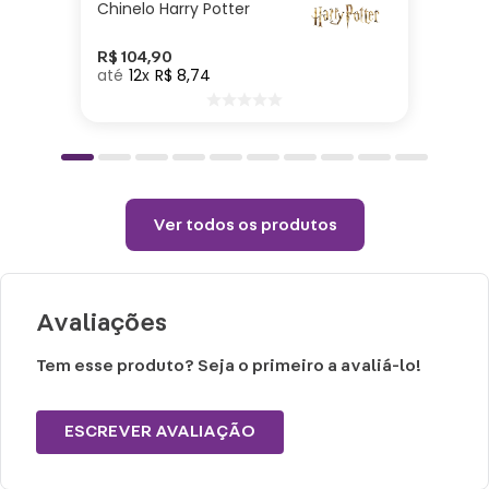
Chinelo Harry Potter
Especificações:
R$
104
,
90
12
R$
8
,
74
Altura: 10cm| Largura: 12cm| Comprimento:
9cm| Material: Porcelana| Capacidade:
350ml
Cuidados e recomendações de uso:
Ver todos os produtos
Lavar com água, esponja macia e
detergente neutro.
Avaliações
Não vai ao micro-ondas, nem a lava-
louças.
Tem esse produto? Seja o primeiro a avaliá-lo!
Não utilizar químicos e abrasivos.
Choques ou quedas podem trincar ou
ESCREVER AVALIAÇÃO
quebrar o produto, pois trata-se de um
produto de Porcelana.