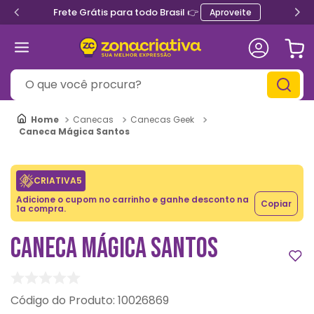
Frete Grátis para todo Brasil 👉
Aproveite
O que você procura?
Canecas
Canecas Geek
Caneca Mágica Santos
CRIATIVA5
Adicione o cupom no carrinho e ganhe desconto na
Copiar
1a compra.
CANECA MÁGICA SANTOS
:
10026869