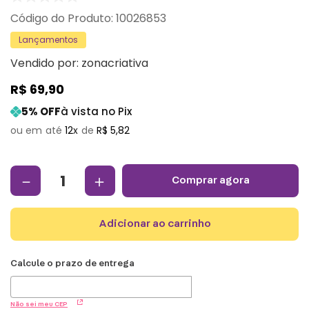
:
10026853
Lançamentos
Vendido por:
zonacriativa
R$
69
,
90
5
% OFF
à vista no Pix
12
R$
5
,
82
－
＋
comprar agora
adicionar ao carrinho
Não sei meu CEP