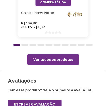
Lavar com água, esponja macia e
detergente neutro.
Chinelo Harry Potter
Não vai ao micro-ondas, nem a lava-
louças.
R$
104
,
90
12
R$
8
,
74
Não utilizar químicos e abrasivos.
Choques ou quedas podem trincar ou
quebrar o produto, pois trata-se de um
produto de cerâmica.
Ver todos os produtos
Avaliações
Tem esse produto? Seja o primeiro a avaliá-lo!
ESCREVER AVALIAÇÃO