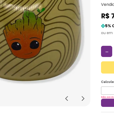
Vendi
R$
5
% 
－
Não sei m