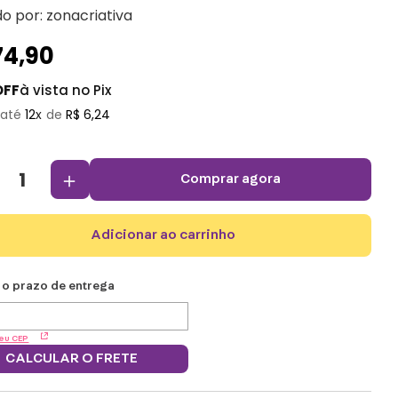
do por:
zonacriativa
74
,
90
OFF
à vista no Pix
12
R$
6
,
24
＋
comprar agora
adicionar ao carrinho
eu CEP
CALCULAR O FRETE