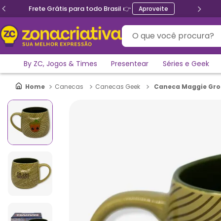
Frete Grátis para todo Brasil 👉
Aproveite
O que você procura?
By ZC, Jogos & Times
Presentear
Séries e Geek
Caneca Maggie Gro
Canecas
Canecas Geek