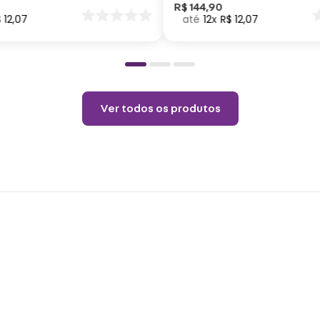
Choqu
nar
R$
144
,
90
$
12
,
07
12
R$
12
,
07
o
produ
Ver todos os produtos