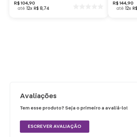
Como Trei
R$
104
,
90
R$
144
,
90
12
R$
8
,
74
12
R
seu Dragã
Avaliações
Tem esse produto? Seja o primeiro a avaliá-lo!
ESCREVER AVALIAÇÃO