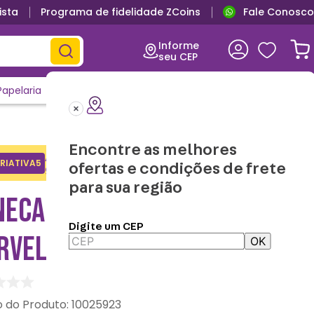
ista
Programa de fidelidade ZCoins
Fale Conosco
Informe
seu CEP
Papelaria
Casa e Decor
Outlet
Clique e Confira
Lançamentos
Encontre as melhores
Adicione o cupom no carrinho e
RIATIVA5
Copiar
ofertas e condições de frete
ganhe desconto na 1a compra.
para sua região
NECA MAGGIE GROOT –
Digite um CEP
RVEL
OK
:
10025923