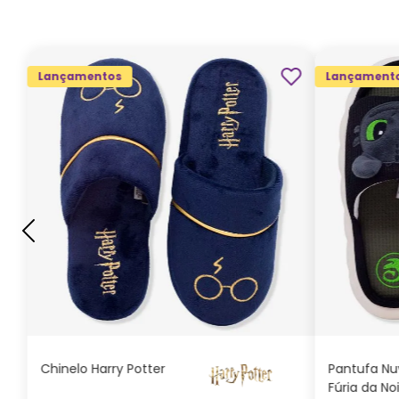
Lançamentos
Lançament
G
GG
M
P
ADICIONAR AO
CARRINHO
Chinelo Harry Potter
Pantufa N
Fúria da No