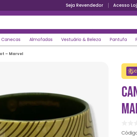
Seja Revendedor
Acesso Loj
Canecas
Almofadas
Vestuário & Beleza
Pantufa
ot – Marvel
C
CA
MA