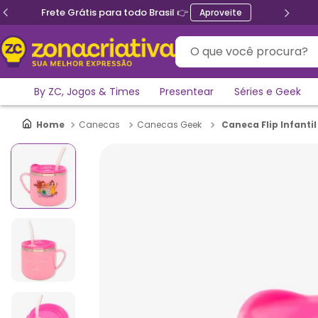
Ganhe 5% de desconto no PIX
O que você procura?
By ZC, Jogos & Times
Presentear
Séries e Geek
Caneca Flip Infantil
Canecas
Canecas Geek