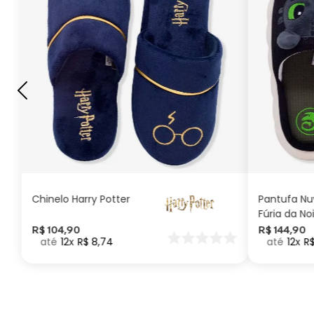
G
GG
M
P
ADICIONAR AO
CARRINHO
Chinelo Harry Potter
Pantufa N
Fúria da No
Como Trei
R$
104
,
90
R$
144
,
90
12
R$
8
,
74
12
R
seu Dragã