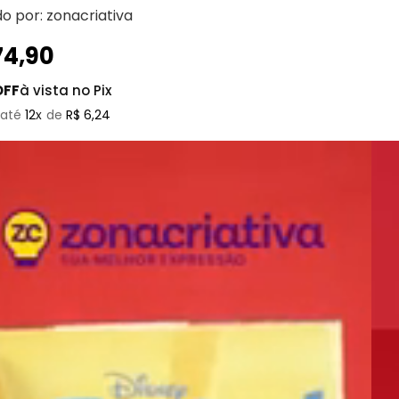
do por:
zonacriativa
74
,
90
OFF
à vista no Pix
12
R$
6
,
24