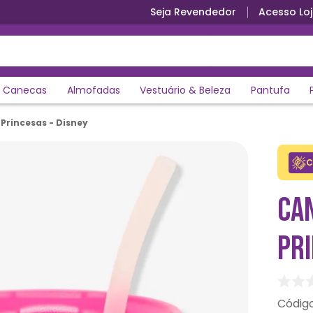
Seja Revendedor
Acesso Loj
Parcele em até 12x sem juros
Canecas
Almofadas
Vestuário & Beleza
Pantufa
 Princesas - Disney
C
CAN
PRI