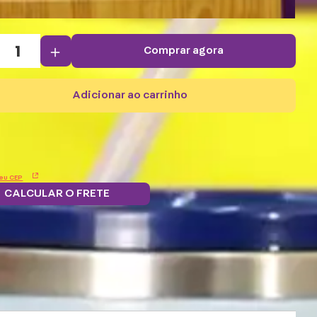
＋
comprar agora
adicionar ao carrinho
eu CEP
CALCULAR O FRETE
Troque
 grátis.
5% OFF no
Parcele em 12x
pontos por
ba mais
boleto e PIX!
s/juros
benefícios