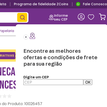
ista
Programa de fidelidade ZCoins
Fale Conosco
Primeira troca grátis
Informe
seu CEP
Papelaria
Casa e Decor
Outlet
Clique e Confira
Lançamentos
Encontre as melhores
Adicione o cupom no carrinho e
RIATIVA5
Copiar
ofertas e condições de frete
ganhe desconto na 1a compra.
para sua região
ECA FLIP INFANTIL
Digite um CEP
NCESAS - DISNEY
OK
:
10026457