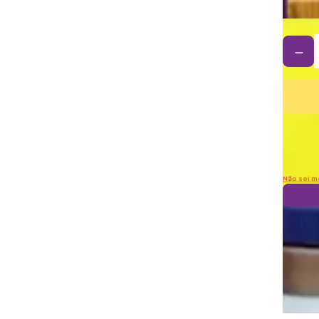
－
Não sei m
Frete
Sai