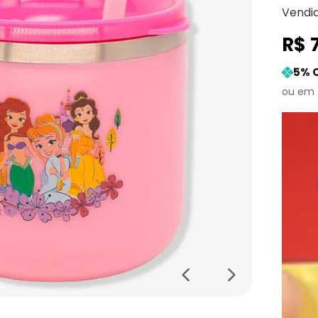
Vendi
R$
5
% 