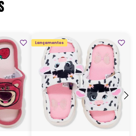
S
Lançamentos
G
M
P
ADICIONAR AO
CARRINHO