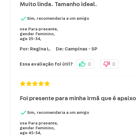
Muito linda. Tamanho ideal.
Sim, recomendaria a um amigo
use
Para presente
,
gender
Feminino
,
age
25-34
,
Por
:
Regina L.
De
:
Campinas - SP
0
0
Essa avaliação foi útil?
Foi presente para minha irmã que é apaix
Sim, recomendaria a um amigo
use
Para presente
,
gender
Feminino
,
age
45-54
,