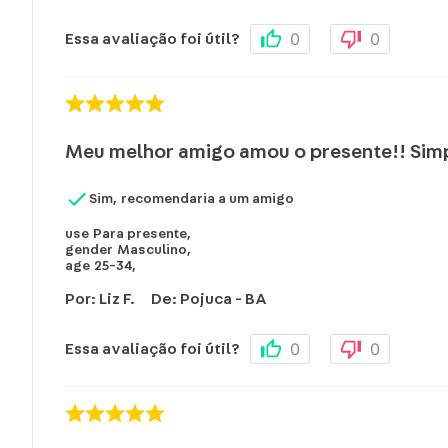
0
0
Essa avaliação foi útil?
Meu melhor amigo amou o presente!! Simp
Sim, recomendaria a um amigo
use
Para presente
,
gender
Masculino
,
age
25-34
,
Por
:
Liz F.
De
:
Pojuca - BA
0
0
Essa avaliação foi útil?