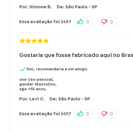
Por
:
Simone B.
De
:
São Paulo - SP
0
0
Essa avaliação foi útil?
Gostaria que fosse fabricado aqui no Bra
Sim, recomendaria a um amigo
use
Uso pessoal
,
gender
Masculino
,
age
+55 anos
,
Por
:
Levi C.
De
:
São Paulo - SP
0
0
Essa avaliação foi útil?