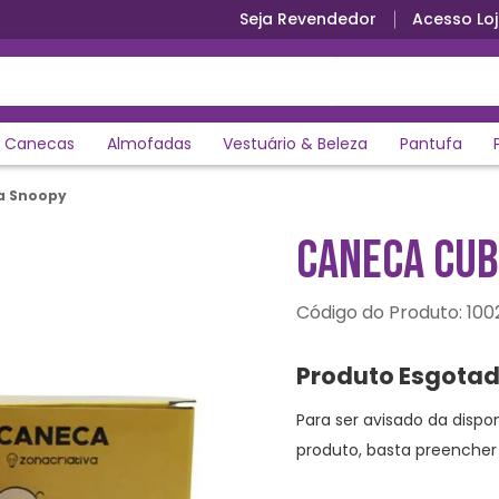
Seja Revendedor
Acesso Loj
Ganhe 5% de desconto no PIX
Canecas
Almofadas
Vestuário & Beleza
Pantufa
a Snoopy
CANECA CU
:
100