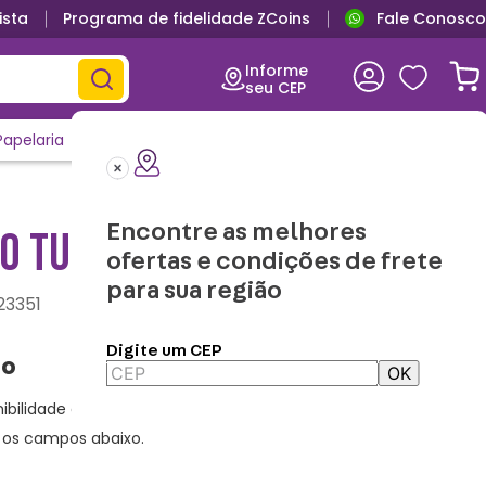
ista
Programa de fidelidade ZCoins
Fale Conosco
Informe
seu CEP
Papelaria
Casa e Decor
Outlet
Clique e Confira
Lançamentos
Encontre as melhores
BO TURMA SNOOPY
ofertas e condições de frete
para sua região
23351
Digite um CEP
OK