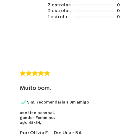
3
estrelas
0
2
estrelas
0
1
estrela
0
Muito bom.
Sim, recomendaria a um amigo
use
Uso pessoal
,
gender
Feminino
,
age
45-54
,
Por
:
Olivia F.
De
:
Una - BA