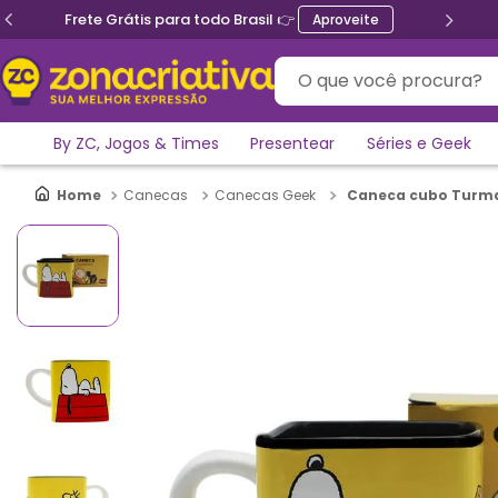
Frete Grátis para todo Brasil 👉
Aproveite
O que você procura?
By ZC, Jogos & Times
Presentear
Séries e Geek
Caneca cubo Turm
Canecas
Canecas Geek