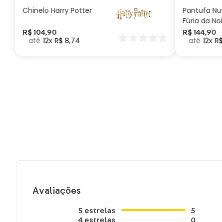
Chinelo Harry Potter
Pantufa N
Fúria da No
Como Trei
R$
104
,
90
R$
144
,
90
12
R$
8
,
74
12
R
seu Dragã
Avaliações
5
estrelas
5
4
estrelas
0