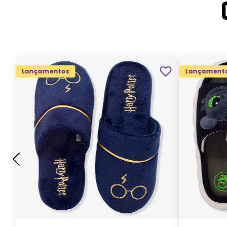
Lançamentos
Lançament
G
GG
M
P
ADICIONAR AO
CARRINHO