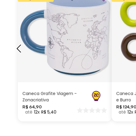
ADICIONAR AO
CARRINHO
Caneca Grafite Viagem -
Caneca J
Zonacriativa
e Burro
R$
64
,
90
R$
124
,
9
12
R$
5
,
40
12