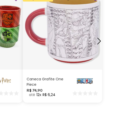
ADICIONAR AO
CARRINHO
Caneca Grafite One
Piece
R$
74
,
90
12
R$
6
,
24