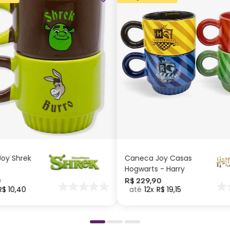
ADICIONAR AO
ADICIONAR AO
CARRINHO
CARRINHO
oy Shrek
Caneca Joy Casas
Hogwarts - Harry
Potter
0
R$
229
,
90
R$
10
,
40
12
R$
19
,
15