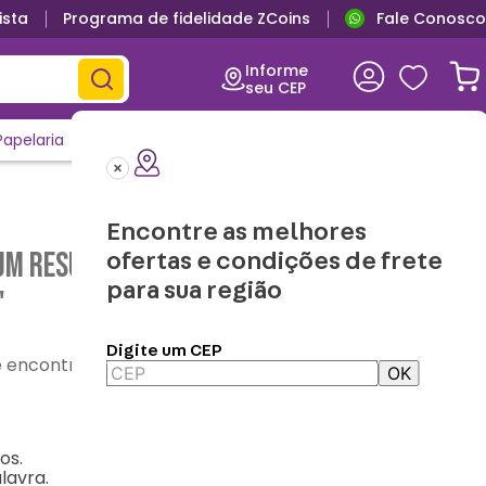
ista
Programa de fidelidade ZCoins
Fale Conosco
Informe
seu CEP
Papelaria
Casa e Decor
Outlet
Clique e Confira
Lançamentos
Encontre as melhores
m resultado para "
caneca-cubo-300ml-
ofertas e condições de frete
para sua região
"
Digite um CEP
contre o que precisa
OK
os.
lavra.