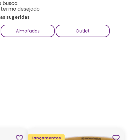
a busca.
o termo desejado.
ias sugeridas
Almofadas
Outlet
Lançamentos