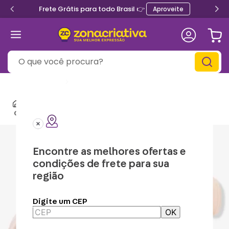
Frete Grátis para todo Brasil 👉
Aproveite
O que você procura?
Informe seu
CEP
Canecas
Canecas Geek
Caneca com Infusor Hogwarts – Harry Potter
Encontre as melhores ofertas e
condições de frete para sua
região
Digite um CEP
OK