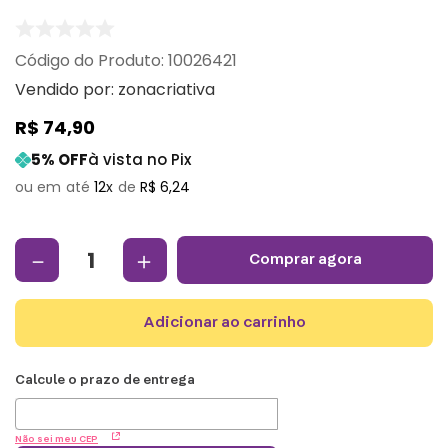
:
10026421
Vendido por:
zonacriativa
R$
74
,
90
5
% OFF
à vista no Pix
12
R$
6
,
24
－
＋
comprar agora
adicionar ao carrinho
Não sei meu CEP