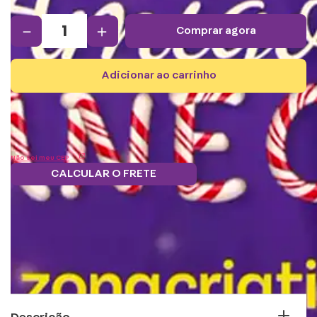
－
＋
comprar agora
adicionar ao carrinho
Não sei meu CEP
CALCULAR O FRETE
Frete grátis.
5% OFF no boleto
Parcele em 12x
Troque
Saiba mais
e PIX!
s/juros
pontos por
benefícios