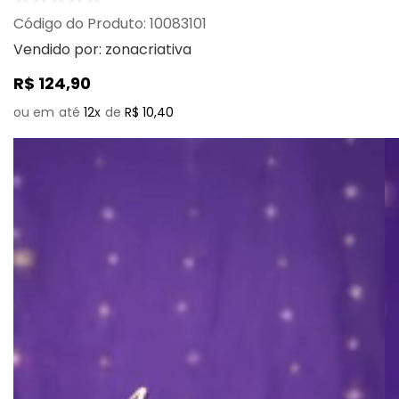
:
10083101
Vendido por:
zonacriativa
R$
124
,
90
12
R$
10
,
40