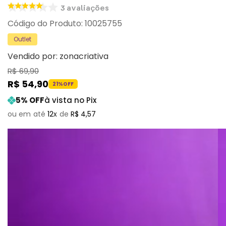
3
avaliações
:
10025755
Outlet
Vendido por:
zonacriativa
R$
69
,
90
R$
54
,
90
21%
OFF
5
% OFF
à vista no Pix
12
R$
4
,
57