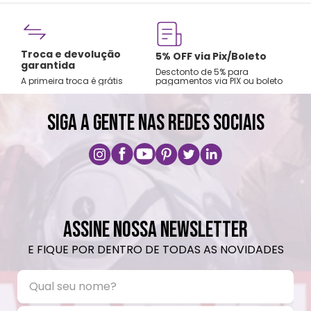
Fre
Troca e devolução
rtão
5% OFF via Pix/Boleto
A par
garantida
os no
Desctonto de 5% para
Sude
A primeira troca é grátis
pagamentos via PIX ou boleto
Nord
SIGA A GENTE NAS REDES SOCIAIS
ASSINE NOSSA NEWSLETTER
E FIQUE POR DENTRO DE TODAS AS NOVIDADES