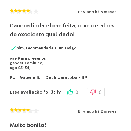
Enviado há
6 meses
Caneca linda e bem feita, com detalhes
de excelente qualidade!
Sim, recomendaria a um amigo
use
Para presente
,
gender
Feminino
,
age
25-34
,
Por
:
Milene B.
De
:
Indaiatuba - SP
0
0
Essa avaliação foi útil?
Enviado há
2 meses
Muito bonito!