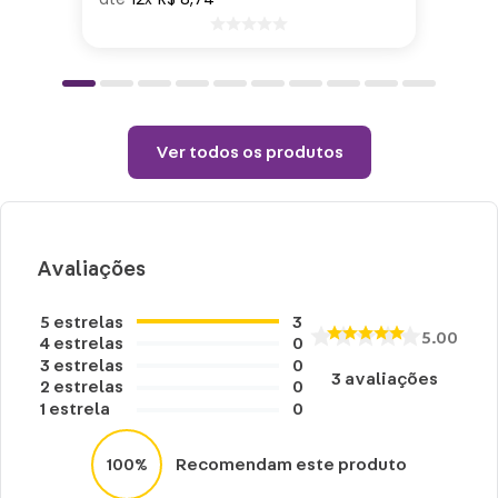
Choques ou quedas podem trincar ou
quebrar o produto, pois trata-se de um
produto de Porcelana.
Ver todos os produtos
Avaliações
5
estrelas
3
5.00
4
estrelas
0
3
estrelas
0
3
avaliações
2
estrelas
0
1
estrela
0
100%
Recomendam este produto