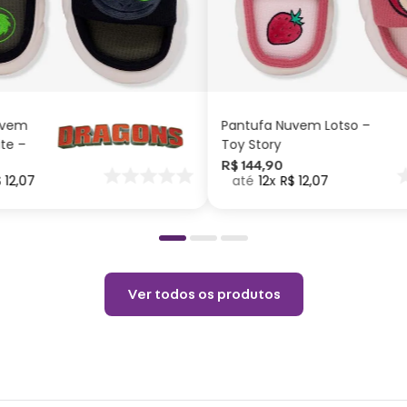
Espec
Tama
G
M
P
G
M
P
P: 5
ADICIONAR AO
ADICIONAR AO
CARRINHO
CARRINHO
M: 5
G: 5
uvem
Pantufa Nuvem Lotso –
GG: 
ite –
Toy Story
Compo
nar
R$
144
,
90
$
12
,
07
12
R$
12
,
07
o
Uso 
Não 
Não a
Tempe
Ver todos os produtos
Não c
Temp
Limp
Não l