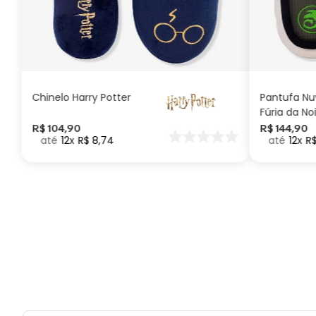
G
GG
M
P
ADICIONAR AO
CARRINHO
Chinelo Harry Potter
Pantufa N
Fúria da No
Como Trei
R$
104
,
90
R$
144
,
90
12
R$
8
,
74
12
R
seu Dragã