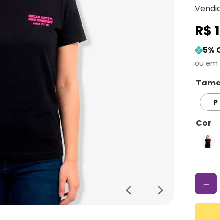
Vendi
R$
5
% 
Tama
P
Cor
－