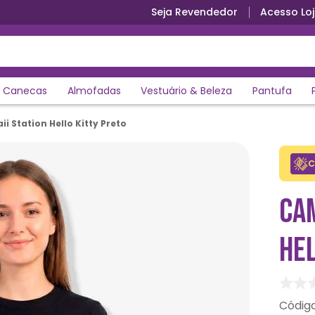
Seja Revendedor
Acesso Loj
Canecas
Almofadas
Vestuário & Beleza
Pantufa
i Station Hello Kitty Preto
C
CAM
HE