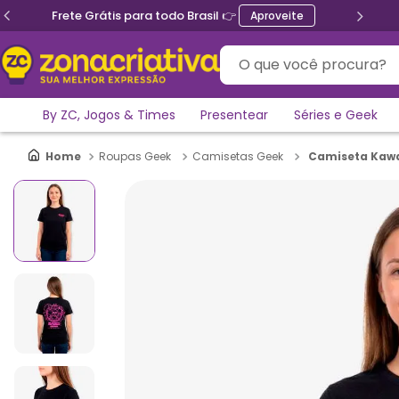
Frete Grátis para todo Brasil 👉
Aproveite
O que você procura?
By ZC, Jogos & Times
Presentear
Séries e Geek
Camiseta Kawai
Roupas Geek
Camisetas Geek