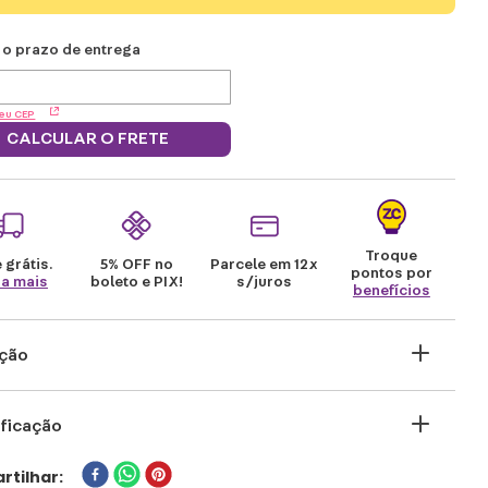
eu CEP
CALCULAR O FRETE
Troque
 grátis.
5% OFF no
Parcele em 12x
pontos por
ba mais
boleto e PIX!
s/juros
benefícios
ição
precisa sair, mas esta com dificuldades de
ficação
 um lookinho para arrasar? A gente te ajuda!
a composição em 100% em algodão, essa
ONAGEM
rtilhar