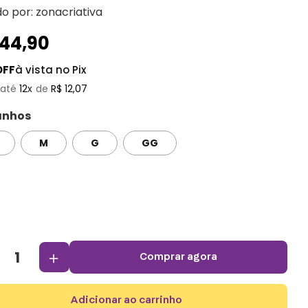
do por:
zonacriativa
144
,
90
OFF
à vista no Pix
12
R$
12
,
07
nhos
M
G
GG
＋
comprar agora
adicionar ao carrinho