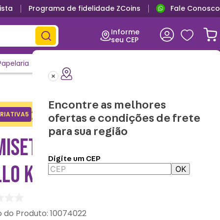
ista
Programa de fidelidade ZCoins
Fale Conosco
Informe
seu CEP
Papelaria
Casa e Decor
Outlet
Clique e Confira
Lançamentos
Encontre as melhores
Adicione o cupom no carrinho e
RIATIVA5
Copiar
ofertas e condições de frete
ganhe desconto na 1a compra.
para sua região
ISETA KAWAII STATION
Digite um CEP
LLO KITTY PRETO
OK
:
10074022