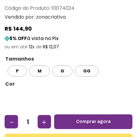
:
10074024
Vendido por:
zonacriativa
R$
144
,
90
5
% OFF
à vista no Pix
12
R$
12
,
07
Tamanhos
P
M
G
GG
Cor
－
＋
comprar agora