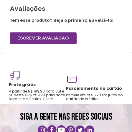
Não centrifugar ou utilizar máquina
Avaliações
secadora
Temperatura máxima de lavagem de 30°C
Tem esse produto? Seja o primeiro a avaliá-lo!
Limpeza suave
Não limpar a seco
ESCREVER AVALIAÇÃO
Frete grátis
Tro
Parcelamento no cartão
A partir de R$ 199,90 para Sul e
gar
Sudeste e R$ 259,90 para Norte,
Parcele em até 12x sem juros no
Nordeste e Centro-Oeste
cartão de crédito
A pri
SIGA A GENTE NAS REDES SOCIAIS