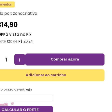
amentos
do por:
zonacriativa
314
,
90
OFF
à vista no Pix
12
R$
26
,
24
＋
comprar agora
adicionar ao carrinho
eu CEP
CALCULAR O FRETE