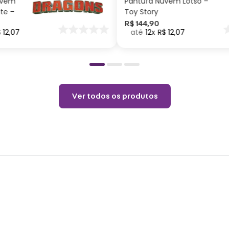
uvem
Pantufa Nuvem Lotso –
8,3cm
ite –
Toy Story
Bater
nar
R$
144
,
90
$
12
,
07
12
R$
12
,
07
o
Cuid
Limpa
Não u
Ver todos os produtos
Não e
Utili
– 2.0A