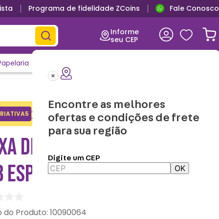
ista
Programa de fidelidade ZCoins
Fale Conosco
Informe
seu CEP
Papelaria
Casa e Decor
Outlet
Clique e Confira
Lançamentos
Encontre as melhores
Adicione o cupom no carrinho e
RIATIVA5
Copiar
ofertas e condições de frete
ganhe desconto na 1a compra.
para sua região
IXA DE SOM BLUETOOTH
Digite um CEP
B ESPONJA
OK
:
10090064