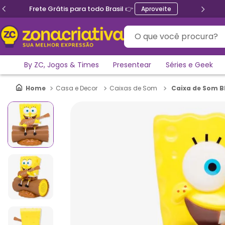
Frete Grátis para todo Brasil 👉
Aproveite
O que você procura?
By ZC, Jogos & Times
Presentear
Séries e Geek
Caixa de Som B
Casa e Decor
Caixas de Som