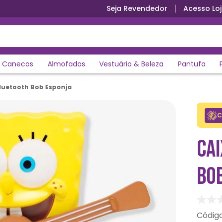
Seja Revendedor
Acesso Loj
Canecas
Almofadas
Vestuário & Beleza
Pantufa
luetooth Bob Esponja
C
CA
BO