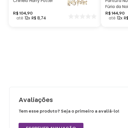
Chinelo Harry Potter
Pantufa N
Fúria da No
Como Trei
R$
104
,
90
R$
144
,
90
12
R$
8
,
74
12
R
seu Dragã
Avaliações
Tem esse produto? Seja o primeiro a avaliá-lo!