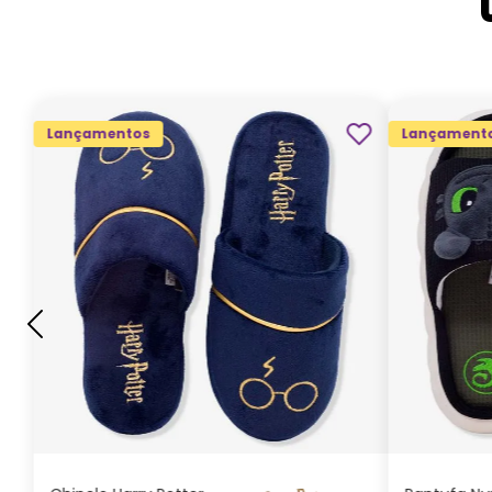
Lançamentos
Lançament
G
GG
M
P
ADICIONAR AO
CARRINHO