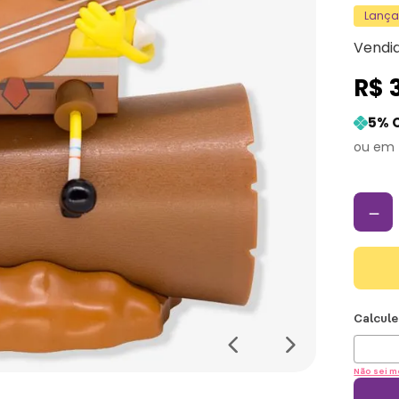
Lanç
Vendi
R$
5
% 
－
Não sei m