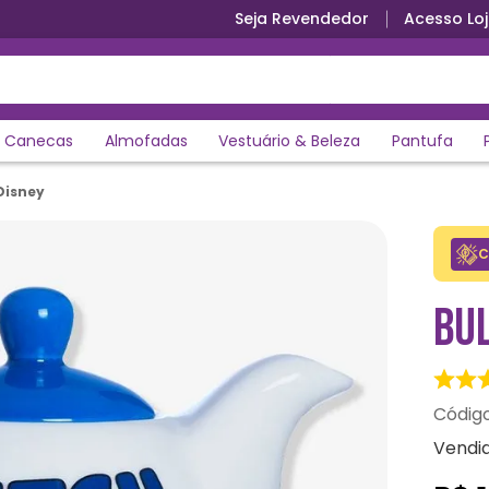
Seja Revendedor
Acesso Loj
Parcele em até 12x sem juros
Canecas
Almofadas
Vestuário & Beleza
Pantufa
 Disney
C
BUL
Vendi