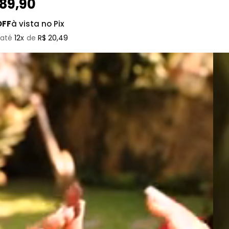
189
,
90
OFF
à vista no Pix
12
R$
20
,
49