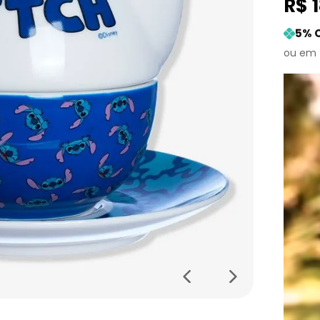
R$
5
% 