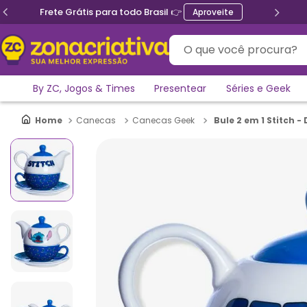
Ganhe 5% de desconto no PIX
O que você procura?
By ZC, Jogos & Times
Presentear
Séries e Geek
Bule 2 em 1 Stitch -
Canecas
Canecas Geek