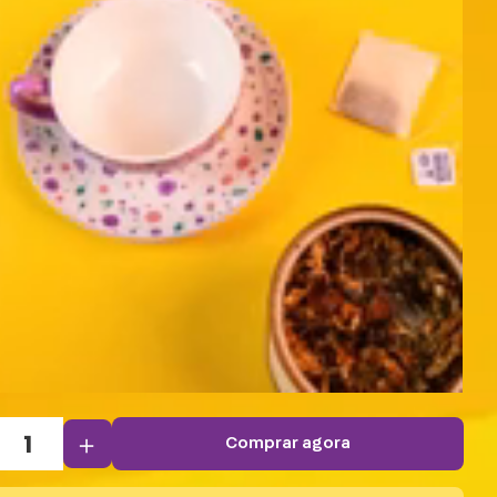
＋
comprar agora