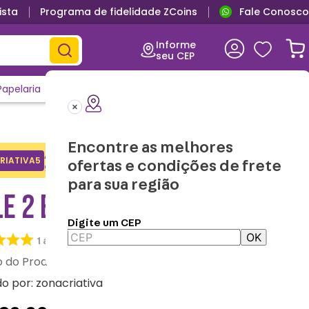
ista
Programa de fidelidade ZCoins
Fale Conosco
Primeira troca grátis
Informe
seu CEP
Papelaria
Casa e Decor
Outlet
Clique e Confira
Lançamentos
Encontre as melhores
Adicione o cupom no carrinho e
RIATIVA5
Copiar
ofertas e condições de frete
ganhe desconto na 1a compra.
para sua região
E 2 EM 1 STITCH - DISNEY
Digite um CEP
OK
1
avaliação
:
10025598
do por:
zonacriativa