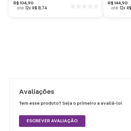
Como Trei
R$
104
,
90
R$
144
,
90
12
R$
8
,
74
12
R
seu Dragã
Avaliações
Tem esse produto? Seja o primeiro a avaliá-lo!
ESCREVER AVALIAÇÃO