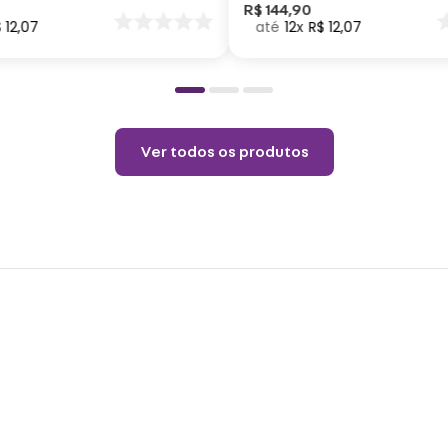
nar
R$
144
,
90
$
12
,
07
12
R$
12
,
07
o
Cuid
Lavar
neutr
Não v
Ver todos os produtos
Não u
Choqu
produ