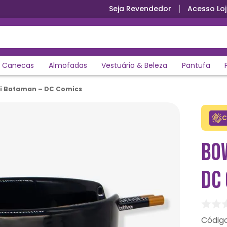
Seja Revendedor
Acesso Loj
Canecas
Almofadas
Vestuário & Beleza
Pantufa
i Bataman – DC Comics
C
BO
DC