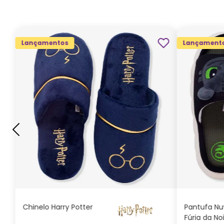
Lançamentos
Lançament
G
GG
M
P
ADICIONAR AO
CARRINHO
Chinelo Harry Potter
Pantufa N
Fúria da No