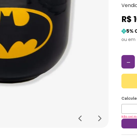
Vendi
R$
5
% 
－
Não sei m