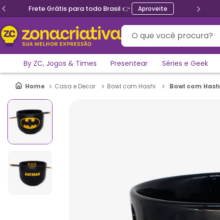
Frete Grátis para todo Brasil 👉
Aproveite
O que você procura?
By ZC, Jogos & Times
Presentear
Séries e Geek
Bowl com Hash
Casa e Decor
Bowl com Hashi