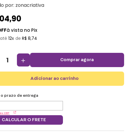
do por:
zonacriativa
104
,
90
OFF
à vista no Pix
12
R$
8
,
74
＋
comprar agora
adicionar ao carrinho
eu CEP
CALCULAR O FRETE