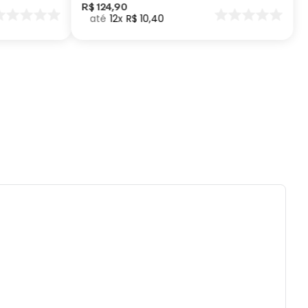
R$
124
,
90
12
R$
10
,
40
ados e recomendações de uso:
 com água, esponja macia e detergente
o.
ai ao micro-ondas, nem a lava-louças.
tilizar químicos e abrasivos.
es ou quedas podem trincar ou quebrar o
to, pois trata-se de um produto de Porcelana.