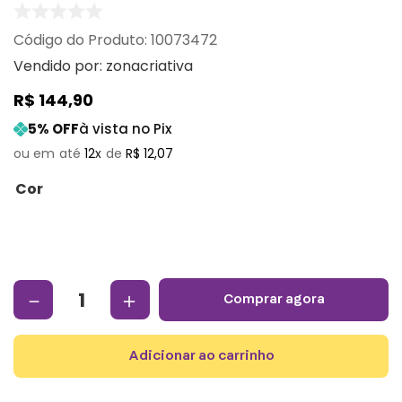
:
10073472
Vendido por:
zonacriativa
R$
144
,
90
5
% OFF
à vista no Pix
12
R$
12
,
07
Cor
－
＋
comprar agora
adicionar ao carrinho