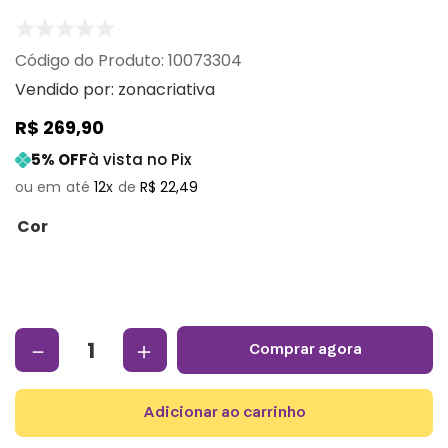
:
10073304
Vendido por:
zonacriativa
R$
269
,
90
5
% OFF
à vista no Pix
12
R$
22
,
49
Cor
－
＋
comprar agora
adicionar ao carrinho