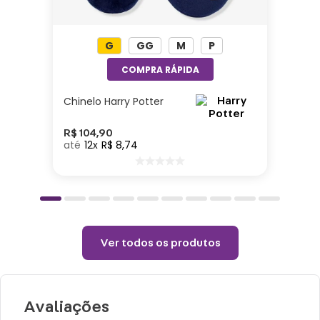
bolsa te acompanha em todos os lugares!
G
GG
M
P
Medidas:
37cm x 57cm
Material: Poliéster
Chinelo Harry Potter
Cuidados e recomendações de uso:
R$
104
,
90
12
R$
8
,
74
Não exceder peso máximo suportado.
Não passar.
Não alvejar.
Ver todos os produtos
Avaliações