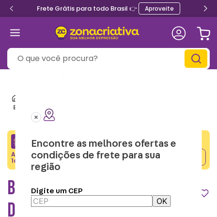
Frete Grátis para todo Brasil 👉
Aproveite
O que você procura?
Informe seu
CEP
Mochilas e Lancheiras Térmicas
Mochilas
Bolsa Infantil Stitch – Disney
CRIATIVA5
Encontre as melhores ofertas e
Adicione o cupom no carrinho e ganhe desconto na
condições de frete para sua
Copiar
1a compra.
região
BOLSA INFANTIL STITCH –
Digite um CEP
OK
DISNEY