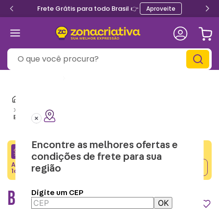
Frete Grátis para todo Brasil 👉
Aproveite
O que você procura?
Informe seu
CEP
Mochilas e Lancheiras Térmicas
Bolsa para Garrafa
Bolsa para Garrafa Vita Noir – Zonacriativa
Encontre as melhores ofertas e
CRIATIVA5
condições de frete para sua
Adicione o cupom no carrinho e ganhe desconto na
região
Copiar
1a compra.
BOLSA PARA GARRAFA VITA NOIR
Digite um CEP
OK