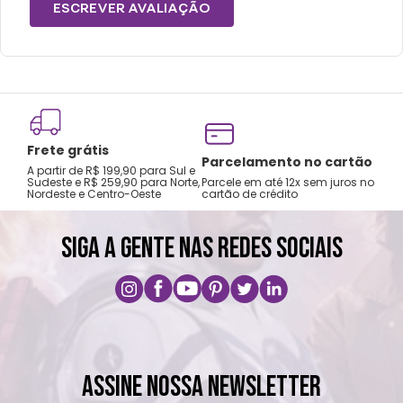
diretamente ao sol por longos períodos.
ESCREVER AVALIAÇÃO
Frete grátis
Tro
Parcelamento no cartão
A partir de R$ 199,90 para Sul e
gar
Sudeste e R$ 259,90 para Norte,
Parcele em até 12x sem juros no
Nordeste e Centro-Oeste
cartão de crédito
A pri
SIGA A GENTE NAS REDES SOCIAIS
ASSINE NOSSA NEWSLETTER