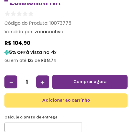
– ZONACRIATIVA
:
10073775
Vendido por:
zonacriativa
R$
104
,
90
5
% OFF
à vista no Pix
12
R$
8
,
74
－
＋
comprar agora
adicionar ao carrinho