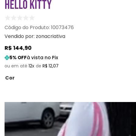
HELLO KITTY
:
10073476
Vendido por:
zonacriativa
R$
144
,
90
5
% OFF
à vista no Pix
12
R$
12
,
07
Cor