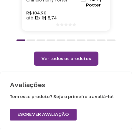
Chinelo Harry Potter
Especificações:
R$
104
,
90
12
R$
8
,
74
Altura: 47cm| Largura: 39cm| Comprimento:
13cm| Bolsos: 1 principal e 1 térmico| Material:
Poliéster, PVA
Cuidados e recomendações de uso:
Ver todos os produtos
Lavagem manual.
Proibido alvejar.
Não secar em tambor.
Avaliações
Não passar.
Não lavar a seco.
Tem esse produto? Seja o primeiro a avaliá-lo!
ESCREVER AVALIAÇÃO