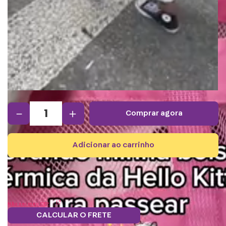
－
＋
comprar agora
adicionar ao carrinho
Não sei meu CEP
CALCULAR O FRETE