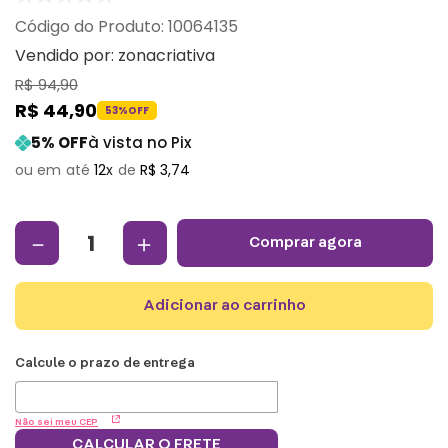
:
10064135
Vendido por:
zonacriativa
R$
94
,
90
R$
44
,
90
53%
OFF
5
% OFF
à vista no Pix
12
R$
3
,
74
－
＋
comprar agora
adicionar ao carrinho
Não sei meu CEP
CALCULAR O FRETE