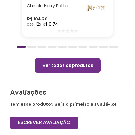
Não alvejar.
Chinelo Harry Potter
Permitido uso de centrifuga e máquina
secadora.
R$
104
,
90
12
R$
8
,
74
Temperatura máxima de lavagem 40°.
Não limpar a seco.
Ver todos os produtos
Avaliações
Tem esse produto? Seja o primeiro a avaliá-lo!
ESCREVER AVALIAÇÃO